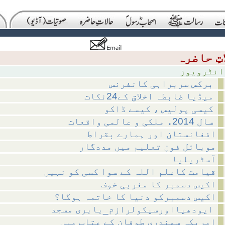
ویوز
برکس سربراہی کانفرنس
میڈیا ضابطہ اخلاق کے24نکات
کیسی پولیس ، کیسے ڈاکو
سال 2014ء ملکی و عالمی واقعات
افغانستان اور ہمارے بقراط
موبائل فون تعلیم میں مددگار
آسٹریلیا
قیامت کاعلم اللہ کے سوا کسی کو نہیں
اکیس دسمبر کا مغربی خوف
اکیس دسمبرکو دنیا کا خاتمہ ہوگا؟
ایودھیااورسیکولرازم_بابری مسجد
امریکہ سمندری طوفان کے عتاب میں