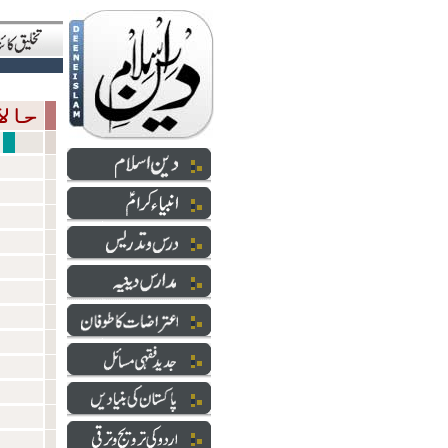
حالاتِ حاضرہ
انٹر