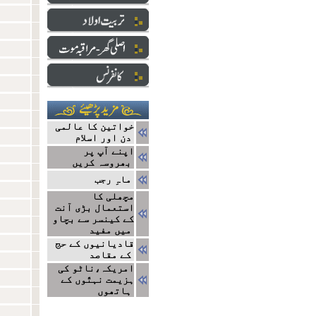
خواتین کا عالمی
دن اور اسلام
اپنے آپ پر
بھروسہ کریں
ماہِ رجب
مچھلی کا
استعمال بڑی آنت
کے کینسر سے بچاو
میں مفید
قادیانیوں کے حج
کے مقاصد
امریکہ،ناٹو کی
ہزیمت نہتّوں کے
ہاتھوں