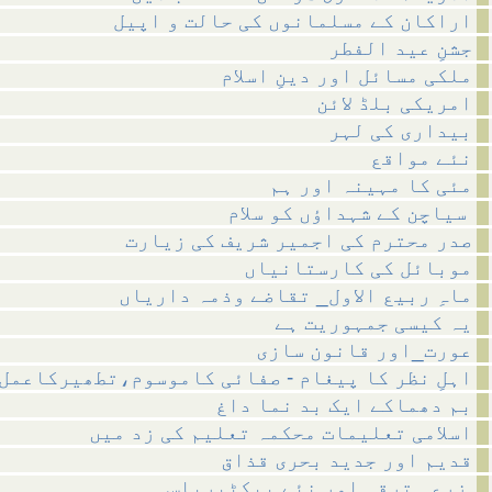
اراکان کے مسلمانوں کی حالت و اپیل
جشنِ عید الفطر
ملکی مسائل اور دینِ اسلام
امریکی بلڈ لائن
بیداری کی لہر
نئے مواقع
مئی کا مہینہ اور ہم
سیاچن کے شہداؤں کو سلام
صدر محترم کی اجمیر شریف کی زیارت
موبائل کی کارستانیاں
ماہِ ربیع الاول_ تقاضے وذمہ داریاں
یہ کیسی جمہوریت ہے
عورت_اور قانون سازی
اہلِ نظر کا پیغام - صفائی کاموسوم،تطھیرکاعمل
بم دھماکے ایک بد نما داغ
اسلامی تعلیمات محکمہ تعلیم کی زد میں
قدیم اور جدید بحری قذاق
زرعی ترقی اور نئے بیکٹیریاس