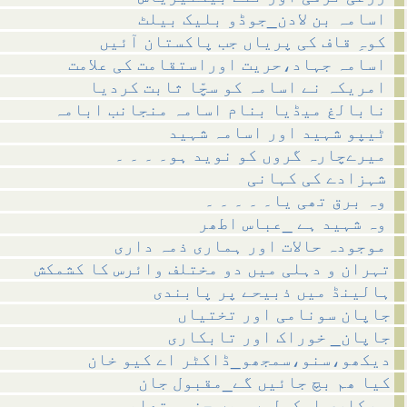
اسامہ بن لادن_جوڈو بلیک بیلٹ
کوہِ قاف کی پریاں جب پاکستان آئیں
اسامہ جہاد،حریت اوراستقامت کی علامت
امریکہ نے اسامہ کو سچّا ثابت کردیا
نابالغ میڈیا بنام اسامہ منجانب ابامہ
ٹیپو شہید اور اسامہ شہید
میرےچارہ گروں کو نوید ہو۔ ۔ ۔ ۔
شہزادے کی کہانی
وہ برق تھی یا۔ ۔ ۔ ۔ ۔
وہ شہید ہے _عباس اطھر
موجودہ حالات اور ہماری ذمہ داری
تہران و دہلی میں دو مختلف وائرس کا کشمکش
ہالینڈ میں ذبیحے پر پابندی
جاپان سونامی اور تختیاں
جاپان_ خوراک اور تابکاری
دیکھو،سنو،سمجھو_ڈاکٹر اے کیو خان
کیا ھم بچ جائیں گے_مقبول جان
سرکاری اسکولوں میں جنسی تعلیم