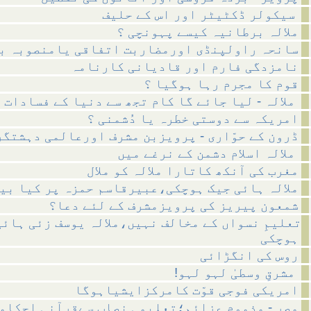
سیکولر ڈکٹیٹر اور اس کے حلیف
ملالہ برطانیہ کیسے پہونچی ؟
سانحہ راولپنڈی اورمضاربت اتفاقی یامنصوبہ ب
نامزدگی فارم اور قادیانی کارنامہ
قوم کا مجرم رہا ہوگیا ؟
ملالہ - لیا جائے گا کام تجھ سے دنیا کے فسادات کا
امریکہ سے دوستی خطرہ یا دُشمنی ؟
ڈرون کے حوّاری - پرویزبن مشرف اورعالمی دہشتگر
ملالہ اسلام دشمن کے نرغے میں
مغرب کی آنکھ کاتارا ملالہ کو ملال
ملالہ ہائی جیک ہوچکی،عبیرقاسم حمزہ پر کیا بی
شمعون پیریز کی پرویزمشرف کے لئے دعا؟
تعلیمِ نسواں کے مخالف نہیں،ملالہ یوسف زئی ہائی
ہوچکی
روس کی انگڑائی
!مشرقِ وسطیٰ لہو لہو
امریکی فوجی قوّت کامرکزایشیاہوگا
مصر - مذموم عزائم؛تعلیمی نصاب سےقرآنی احکام