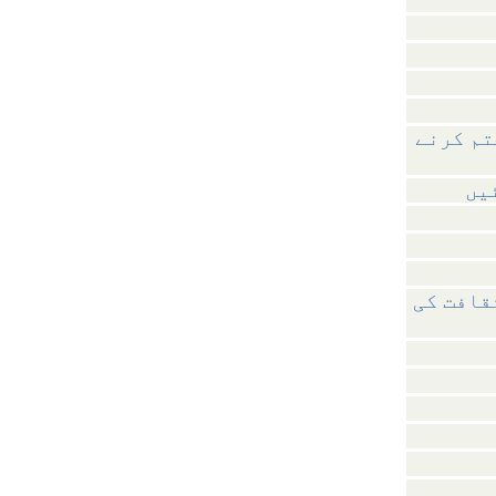
تم کرنے
یں
قافت کی