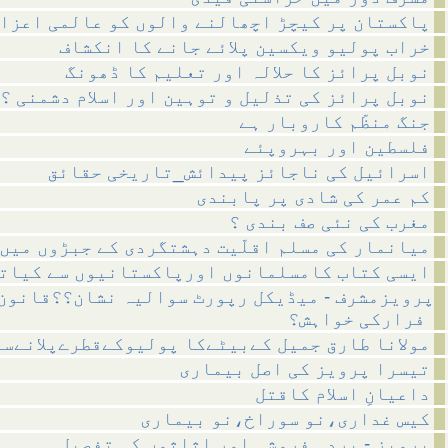
پاکستان پر کیچڑ اچھالنے والوں کو عالمی اعزا
خراب پولیو ویکسین پلائے جانے کا انکشاف
نوبل پرائز کا حلالہ اور تعلیم کا ڈھونگ
نوبل پرائز کی تذلیل و توہین اور اسلام دشمنی ؟
جنگ منظّم کاروبار ہے
فلسطین اور بہروپئے
اسرائیل کی ناجائز پیدائش_تاریخی حقائق
کم عمر کی شادی پر پابندی
مغرب کی نئی صف بندی ؟
میانمار کی مسلم اقلّیت دہشتگردی کے جبڑوں میں
ایسی کتاب کامسلمانوں اورپاکستانیوں سے کیات
پرویزمشرف - میڈیکل رپورٹ سوالیہ نشان؟؟قانون
فرارکی خواہش؟
مولانا طارق جمیل کےبیٹےکا پولیوکےقطرےپلانےسے
تیسرا پرویز کی اصل بیماری
داعیانِ اسلام کاقتل
کیس غداری،نو سوراخ،نو بیماری
پرویز - بردہ فروشی اور اثاثوں کی تفصیل