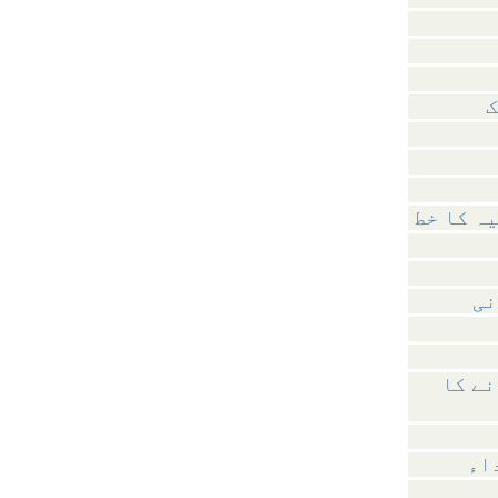
ک
نی
نے کا