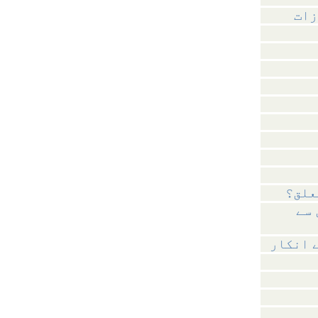
زات
علق؟
 سے
 انکار