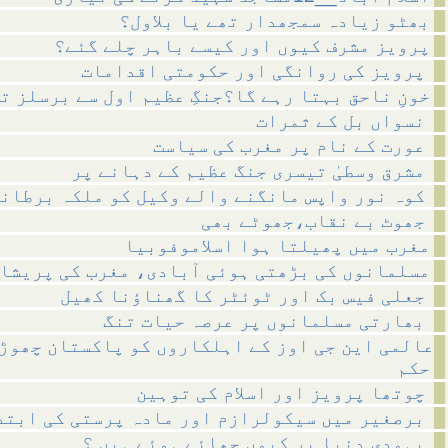
بھٹو زیادہ سمجھدار تھے یا بلاول؟
پرویز مشرف کیوں اور کیسے باہر چلے گئے؟
پرویز کی روانگی اور حکومتی اقدامات
خونِ ناحق بہتا رہے گا؟جنگِ عظیم اول سے برسلز ت
نسواں بل کے ثمرات
عورت کے نام پر مغرب کی سیاست
مشرق وسطیٰ تیسری جنگ عظیم کے دہانے پر
کوہ نور واپس مانگنے والے وکیل کو ملکہ برطانیہ کا خط
جھوٹ بے نقاب،جھوٹے بھی
مغرب میں پھیلتا ہوا اسلاموفوبیا
مسلمانوں کی بڑھتی ہوئی آبادی، مغرب کی پریشا
جعلی فیس بک اور ٹوئٹر کا گھناؤنا کھیل
بھارتی مسلمانوں پر عرصہ حیات تنگ
عالمی این جی اوز کے اہلکاروں کو پاکستان چھوڑ
حکم
چوتھا پرویز اور اسلام کی توہین
برصغیر میں سیکولرازم اور مادہ پرستی کی ابتداء
یہودی دنیا پر کیوں چھائے ہوئے ہیں ؟