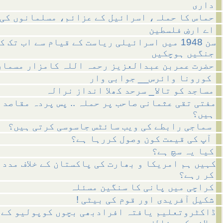
داری
حماس کا حملہ، اسرائیل کے عزائم، مسلمانوں کی 
اے ارضِ فلسطین
سن 1948 میں اسرائیلی ریاست کے قیام سے اب تک ک
جنگیں ہوچکیں
حضرت عمربن عبدالعزیز رحمہ اللہ کامزار مسمار
کورونا وائرس__ جوابی وار
مساجد کو تالا_ سرحد کھلا انداز نرالہ
مفتی تقی عثمانی صاحب پر حملہ .. پس پردہ مقاصد 
ہیں؟
سماجی رابطے کی ویب سائٹس جاسوسی کرتی ہیں؟
آپ کی قیمت کون وصول کررہا ہے؟
کیا یہ سچ ہے؟
کہیں ہم امریکا و بھارت کی پاکستان کے خلاف مدد 
کر رہے؟
کراچی میں پانی کا سنگین مسئلہ
! شکیل آفریدی اور قوم کی بیٹی
ڈاکٹروتعلیم یافتہ افرادبھی بچوں کوپولیو کے 
پلانے کے مخالف