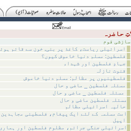
 قوم
اسرائیلی ریاست، کاغذ پر بنی, خون سے قائم ہوئ
فلسطین: مسلم دنیا خاموش کیوں؟
جہادِ فلسطین اور شہداء
قنوت نازلہ
فلسطینیوں پر مظالم: مسلم دنیا خاموش
مسئلہ فلسطین _ ماضی و حال
مسئلہ فلسطین _ ماضی و حال
مسئلہ فلسطین ماضی و حال
حالیہ اسرائیلی مظالم
امت مسلمہ کے لئے ایک پیغام، فلسطینی مجاہدین 
اپیل
اسرائیلی جنگی جرائم، مظلوم فلسطین اور ہماری