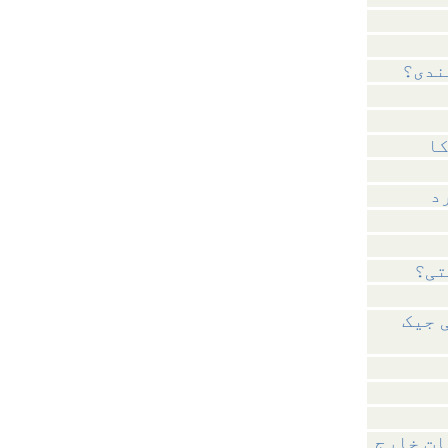
ندی؟
د
تی؟
 جیک
ات خارج