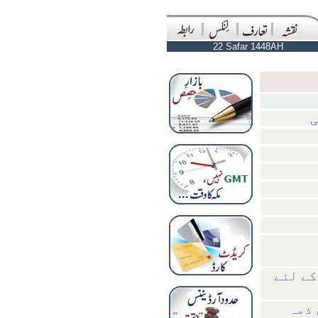
22 Safar 1448AH
ی
کے لئے
 ذمہ