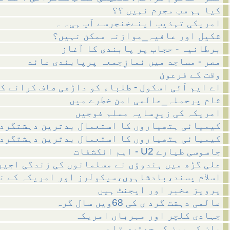
کیا ہم سب مجرم نہیں ؟؟
امریکی تہذیب اپنےخنجرسے آپ ہی۔ ۔
شکیل اور عافیہ_موازنہ ممکن نہیں؟
برطانیہ - حجاب پر پابندی کا آغاز
مصر - مساجد میں نمازِجمعہ پرپابندی عائد
وقت کے فرعون
اے ایم آئی اسکول - طلباء کو داڑھی صاف کرانے ک
شام پرحملہ_عالمی امن خطرے میں
امریکہ کی زیرِسایہ مسلم فوجیں
کیمیائی ہتھیاروں کا استعمال بدترین دہشتگرد
کیمیائی ہتھیاروں کا استعمال بدترین دہشتگرد
اہم انکشفات - U2 جاسوسی طیارے
علی گڑھ میں ہندوؤں نے مسلمانوں کی زندگی اجیر
اسلام پسند،بادشاہوں،سیکولرز اور امریکہ کے ن
پرویز مخبر اور ایجنٹ ہیں
عالمی دہشت گرد ی کی 68ویں سال گرہ
جہادی کلچر اور مہرباں امریکہ
بان کی مون کی چھتری تلے