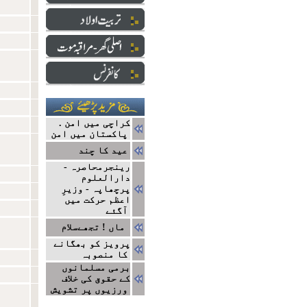
کراچی میں امن .
پاکستان میں امن
عید کا چند
رینجرمحاصرہ -
دارالعلوم
پرچھاپہ - وزیرِ
اعظم حرکت میں
آگئے
ماں ! تجھےسلام
پرویز کو بھگانے
کا منصوبہ
برمی مسلمانوں
کے حقوق کی خلاف
ورزیوں پر تشویش