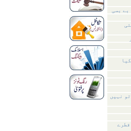
بے بسی
ئی
کیا
تو نہیں
قطرے