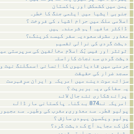
یمن میں کشمکش اور پاکستان
جنوبی ایشیا میں ایٹمی جنگ کا خطرہ
اسلامی ملک میں حرام اشیاء کی فروخت ؟
ڈاکٹر عافیہ ! ہم شرمندہ ہیں
معذور مشرف سعودیہ سفر کیسے کرینگے؟
دہشت گردی کی نرالی تقسیم
ٹوئٹر اور فیس بُک اسلام مخالفین کی سرپرستی میں ؟
دہشت گردی سے نجات کاراستہ
جرمنی میں قادیانیوں کا انسانی اسمگلنگ نیٹ و
مسجد ضرار کی حقیقت
سزائے موت دینے میں امریکہ و ایران سرِفہرست
یہ سفاکی ،یہ بربریت ؟
پرانے شکاری نئے جال لائے
امریکہ نے874 بے گناہ پاکستانی مار ڈالے
پولیو قطرہ سے معذوری،مغرب کی وطیرہ سے مجبور
پولیو ویکسین یہودی سازش ؟
کل کے مجاہد آج کے دہشت گرد؟
مشرف دور میں حراستی قیدی