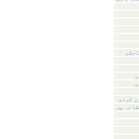
احکم
ی
ی
ن کردی
شانہ پر