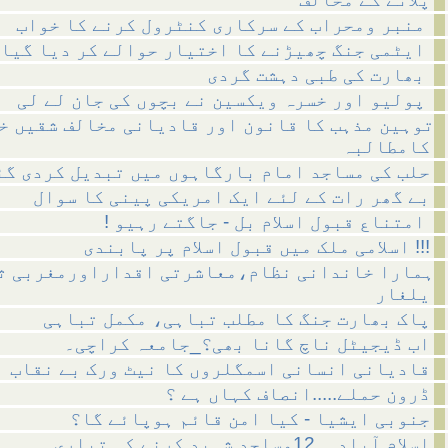
منبر ومحراب کے سرکاری کنٹرول کرنے کا خواب
ایٹمی جنگ چھیڑنے کا اختیار حوالے کر دیا گیا
بھارت کی طبی دہشت گردی
پولیو اور خسرہ ویکسین نے بچوں کی جان لے لی
توہین مذہب کا قانون اور قادیانی مخالف شقیں خ
کامطالبہ
حلب کی مساجد امام بارگاہوں میں تبدیل کردی گئ
بے گھر رات کے لئے ایک امریکی پینی کا سوال
! امتناع قبول اسلام بل - جاگتے رہیو
اسلامی ملک میں قبول اسلام پر پابندی !!!
ہمارا خاندانی نظام،معاشرتی اقداراورمغربی ث
یلغار
پاک بھارت جنگ کا مطلب تباہی، مکمل تباہی
اب ڈیجیٹل ناچ گانا بھی؟_جامعہ کراچی۔
قادیانی انسانی اسمگلروں کا نیٹ ورک بے نقاب
ڈرون حملے.....انصاف کہاں ہے ؟
جنوبی ایشیا - کیا امن قائم ہوپائے گا؟
اسلام آباد__12مساجد شہید کرنے کی تیاری