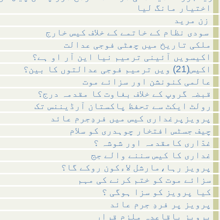
اختیار مانگ لیا
زن مرید
سودی نظام کے خاتمے کے خلاف کیس خارج
ملکی تاریخ میں چھٹی فوجی عدالت
اکیسویں آئینی ترمیم نیا این آر او ہے؟
اکیس(21) ویں ترمیم فوجی عدالتوں کا بین؟
عالمی کنونشن اور سزائے موت
قبضہ گروپ کے خلاف بغاوت کا مقدمہ درج؟
رولٹ ایکٹ سے تحفظ پاکستان آرڈیننس تک
پرویزپرغداری کیس میں فردِجرم عائد
چیف جسٹس افتخار چوہدری کو سلام
غدّاری کامقدمہ اور شوشہ ؟
غداری کا کیس سننے والے جج
پرویز رہا،مارشل لاءکون روکے گا؟
سزائے موت کو ختم کرنے کی مہم
کیا پرویز کو سزا ہوگی ؟
پرویز پر فردِ جرم عائد
پرویز باقاعدہ ملزم قرار