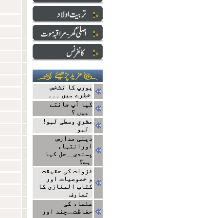
یورپ کا تشخص
خطرے میں ۔۔۔
کیا آپ جانتے
ہیں ؟
!مشرقِ وسطیٰ لہو
لہو
دینی مدارس
اورانتہاء
پسندی__حل کیا
ہے؟
غزوات کی حقیقت
و خصوصیات اور
کتاب المغازی کا
تعارف
علماء کی
حفاظت...چند اور