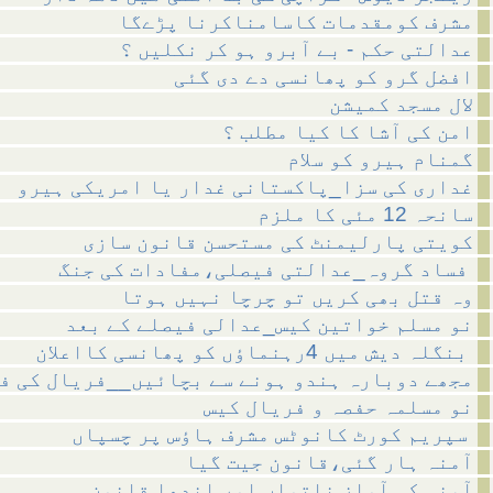
مشرف کومقدمات کاسامناکرنا پڑےگا
عدالتی حکم - بے آبرو ہو کر نکلیں ؟
افضل گرو کو پھانسی دے دی گئی
لال مسجد کمیشن
امن کی آشا کا کیا مطلب ؟
گمنام ہیرو کو سلام
غداری کی سزا_پاکستانی غدار یا امریکی ہیرو
سانحہ 12 مئی کا ملزم
کویتی پارلیمنٹ کی مستحسن قانون سازی
فساد گروہ_عدالتی فیصلی،مفادات کی جنگ
وہ قتل بھی کریں تو چرچا نہیں ہوتا
نو مسلم خواتین کیس_عدالی فیصلے کے بعد
بنگلہ دیش میں 4رہنماؤں کو پھانسی کااعلان
مجھے دوبارہ ہندو ہونے سے بچائیں__فریال کی ف
نو مسلمہ حفصہ و فریال کیس
سپریم کورٹ کانوٹس مشرف ہاؤس پر چسپاں
آمنہ ہار گئی،قانون جیت گیا
آمنہ کی آوازِ ناتواں اور اندھا قانون