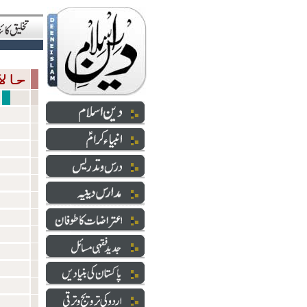
حالاتِ حاضرہ
قضایا عدا