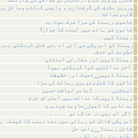
پرویز مشرف کی گرفتاری و واپسی کےلئے وسائل بر
لائے،عدالت
جاسوس ریمنڈ کی سزا صرف موت ہے
!قانون کو ہاتھ میں لینے کا جواز
ریمنڈ کیس
ریمنڈ کو امریکی سی آئی اے بھی قتل کرسکتی ہے،
حکومت کو خدشہ
ریمنڈ ڈیوس اور سفارتی استثنٰی
آخر عدالتیں کیا کرسکتی ہیں؟
ریمنڈ ڈیوس__جھوٹ اور حقیقت
تاثیر کا قتل،توہینِ رسالت کی سزا
استثنی۔ ۔ ۔ ۔ ؟عامر لیاقت حسین
ریمنڈ ڈیوس کا عدالت میں اعترافِ جرم
بد نامی کا ڈھول_جاوید چودہری
اگر اب بھی نہ جاگے تو ۔ ۔ ۔ ۔ ۔
امریکی قاتل کو رہائی میں مدد دینے کا فیصلہ ہ
قاتل ریمنڈ__واحد حل
نظامِ عدل پل صراط پر