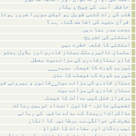
حافظہ آمنہ کی چیخ و پکار
ظلم کی رات کتنی طویل ہو لیکن سویرا ضرور ہوتا 
قرآن مجید کی اشاعت گناہ ہے ؟
مجھے صدر بنا دیں
استثنٰی کی تشریح
استثنٰی کا قلعہ خطرے میں
سلمان تاثیر،ملک ممتاز قادری اور بلاول بھٹو
غازی ممتازقادری کی سزائےموت معطل
___سُپریم کورٹ کا فیصلہ مبہم
سُپریم کورٹ کے فیصلے کا متن
ممتاز قادری کی سزائے موت__قانون و بیرونی قو
ممتاز قادری کی سزائے موت
سرفراز قتل کیس عدالت کا فیصلہ
تفصیلی جائزہ - قانون انسداد توہین رسالت
مذاکرات - ریمنڈ کے بدلے عافیہ کی رہائی
مشرف کی حوالگی سے برطانیہ کا انکار
نیب زدگان اور مفادات کا ٹکراؤ
جنرل پرویز کے وارنٹ،کرنل قذافی کی وارننگ