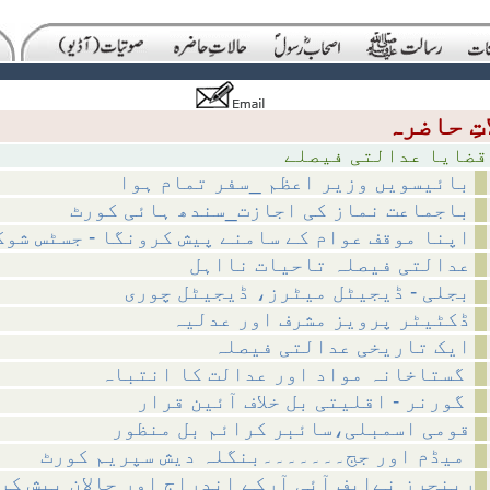
لتی فیصلے
بائیسویں وزیر اعظم _سفر تمام ہوا
باجماعت نماز کی اجازت_سندھ ہائی کورٹ
اپنا موقف عوام کے سامنے پیش کرونگا - جسٹس شوک
عدالتی فیصلہ تاحیات نااہل
بجلی - ڈیجیٹل میٹرز، ڈیجیٹل چوری
ڈکٹیٹر پرویز مشرف اور عدلیہ
ایک تاریخی عدالتی فیصلہ
گستاخانہ مواد اور عدالت کا انتباہ
گورنر - اقلیتی بل خلاف آئین قرار
قومی اسمبلی،سائبر کرائم بل منظور
میڈم اور جج۔۔۔۔۔۔۔بنگلہ دیش سپریم کورٹ
رینجرز نےایف آئی آرکے اندراج اور چالان پیش کر