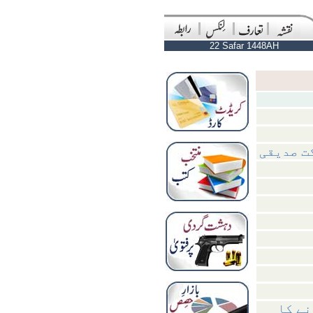
22 Safar 1448AH
ت صدیقی
نے کا