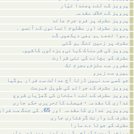
پرویز کے لئے پھندا تیّار
پرویز کے خلاف مقدمہ
پرویز مشرف پر فردِ جرم عائد
پرویز مشرف اور مظلوم انسانوں کے آنسو ۔
رسوا تجھے ہم بھی دیکھیں گے
مشرف پر زمین تنگ ہو گئی
پرویز کی شرمناک کہانی،بزدلوں کاشیوہ
مشرف کو بچانے کی نئی شرارت
مفرور سے ملزم،مجرم تک
ہیرو سے زیرو
جو کسی سے نہیں ڈرتا آج عدالت سے فرار ہوگیا
پرویز مشرف کے جرائم کی طویل فہرست
پرویز مشرف کے لئے امتحان کی گھڑیاں شروع
غداری کامقدمہ - فیصلے کاتحریری حکم جاری
پرویزپر غداری کامقدمہ اور 65ء کی جنگ سے فرار
مشرف کے وارنٹ گرفتاری جاری
مشرف کو جوتا دے مارا
رینجر ڈیوس - کراچی کی بد امنی میں ذمہ دار