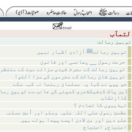
رسالت
توہین رسالتﷺ آزادی اظہار نہیں
حرمت رسول __ پھانسی اور قانون
توہین رسالت کے مجرم قیدی سزائے موت کے منتظر
توہین شان رسالت کے مجرموں کی سزا التوا
جو پوپ نے کہا وہ مسلمان رہنما نہ کہہ سکے
ڈین پاک کنفیکشنری کمپنی کی جانب سے توہینِ رسا
کاارتکاب
تہذیبوں کا تصادم ؟
عظمتِ رسول صلی اللہ علیہ وسلم اور اُمتِ مسلمہ
علم دین اور بن لادن ایسے پیدا ہوتے ہیں
احتجاج، احتجاج