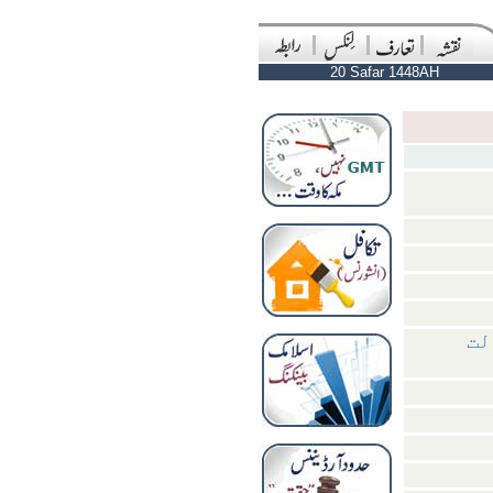
20 Safar 1448AH
لت