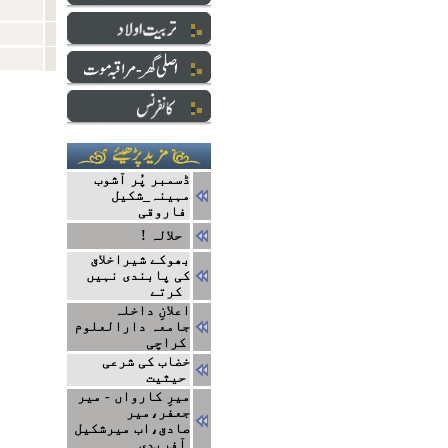
ڈسمبر پُر آشوب
مہینہ_شکیل
فاروقی
! حلالہ
بھوکے شیراخلاق
کی پابندی نہیں
کرتے
اعلانِ داخلہ
جامعہ دارالعلوم
کراچی
خضاب کی شرعی
حیثیت
میرِ کارواں - میر
جعفر،میر
صادق،اب میرشکیل
آفریدی