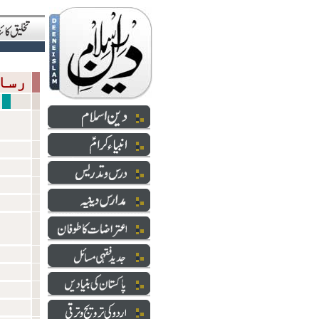
رسالتمآب
توہین 