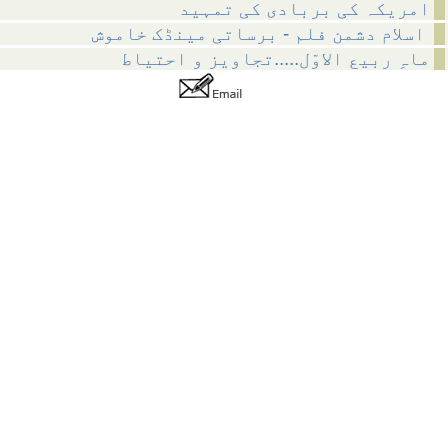
امریکہ کی بربادی کی تمہید
اسلام دشمن فلم - برساتی مینڈک خاموش
ماہِ ربیع الاوّل.....تجاویز و احتیاط