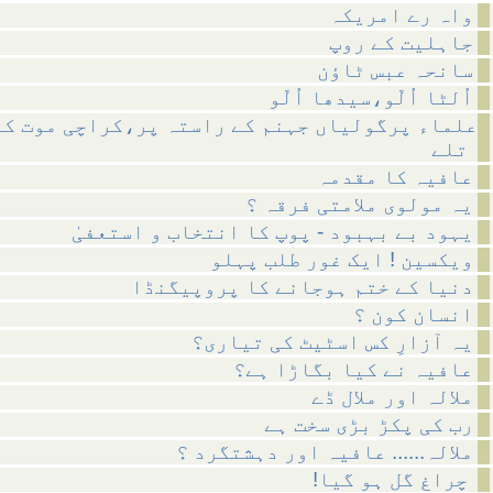
واہ رے امریکہ
جاہلیت کے روپ
سانحہ عبس ٹاؤن
اُلٹا اُلّو،سیدھا اُلّو
علماء پرگولیاں جہنم کے راستہ پر،کراچی موت کے
تلے
عافیہ کا مقدمہ
یہ مولوی ملامتی فرقہ ؟
یہود بے بہبود - پوپ کا انتخاب و استعفیٰ
ویکسین ! ایک غور طلب پہلو
دنیا کے ختم ہوجانے کا پروپیگنڈا
انسان کون ؟
یہ آزارِ کس اسٹیٹ کی تیاری؟
عافیہ نے کیا بگاڑا ہے؟
ملالہ اور ملال ڈے
رب کی پکڑ بڑی سخت ہے
ملالہ...... عافیہ اور دہشتگرد ؟
!چراغ گل ہو گیا