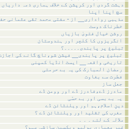
دہشت گردی اور کرپشن کے خلاف ہماری ذمہ داریاں
سچ اپنا اپنا
مذہبی رواداری__ از - مفتی محمد تقی عثمانی حف
خطرناک دوست
روشن خیال فتویٰ بازیاں
انگریزوں کا کلچر اور ہندوستان
تبلیغ پر پابندی۔۔۔۔۔؟
تبلیغ پر پابندی__ فیشن شو،ناچ گانے کی اجازت
تاریخی واقعہ__ ایسٹ انڈیا کمپنی
رمضان المبارک کی یہ بے حرمتی
فطرت سے بغاوت
جعل ساز
مادرز ڈے،فادرز ڈے اور وومن ڈے
یہ بے بسی اور بے حسّی
دینِ اسلام،ہم اور ویلنٹائن ڈے
مغرب کی تقلید اور ویلنٹائن ڈے ؟
ملالہ کے لئے ۔ ۔ ۔
غیر معیاری پولیو ویکسین سازشی مہم؟