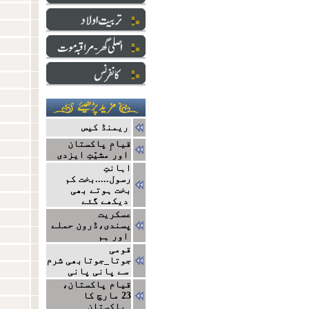
ریمنڈ کیس
قیامِ پاکستان
اور مشیّتِ ایزدی
اہانتِ
رسول.....بخت کم
بخت ہوتے بھی
دیکھے گئے
عسکریت
پسندی،ڈرون حملے
اور ہم
قومی
جوتا_جوتابھی شرم
سے پانی پانی
قیام پاکستان،
23 مارچ کا
پاکستان