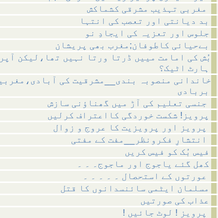
مغربی تہذیب مشرقی کشماکش
بد دیانتی اور تعصب کی انتہا
جلوس اور تعزیہ کی ایجادِ نو
بےحیائی کاطوفان;مغرب بھی پریشان
بُش کی امامت مییں ڈرتا ورتا نہیں تھا،لیکن آپر
ہارٹ اٹیک؟
خاندانی منصوبہ بندی__مشرقیت کی آبادی،مغربی
بربادی
جنسی تعلیم کی آڑ میں گھناؤنی سازش
پرویز! شکست خوردگی کااعتراف کرلیں
پرویز اور پرویزیت کا عروج و زوال
انتشارِ فکرونظر__مفت کے مفتی
فیس بُک کو فیس کریں
کھل گئے یاجوج اور ماجوج۔ ۔ ۔
عورتوں کے استحصال ۔ ۔ ۔ ۔ ۔
مسلمان ایٹمی سائنسدانوں کا قتل
عذاب کی صورتیں
! پرویز ! لوٹ جائیں