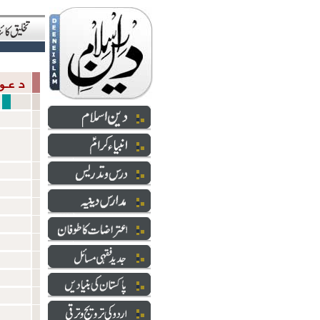
دعوت والارشاد
سازشی