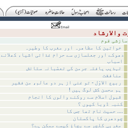
 قوم
خواتین کا مظاھرہ اور مغرب کا وطیرہ
دھوکے اور جعلسازی سے حرام غذائی اشیاء کھلانے 
اسباب
تہذیب یافتہ جرمن کی تعصّبانہ ستائش
منافقت
ربیع الاوّل - تو غنی از ہر دو عالم، من فقیر
! ہم محسن کش لوگ ہیں
قبول اسلام سے روکنے والوں کا انجام
کنبہ ڈوبا کیوں ؟
حمیت نام تھا جس کا ....
چودھری کا پاکستان
مغربی کلچر سے بچاؤ کیسے ممکن ہے؟