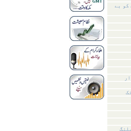
کو بے
ار
ک
لنگ