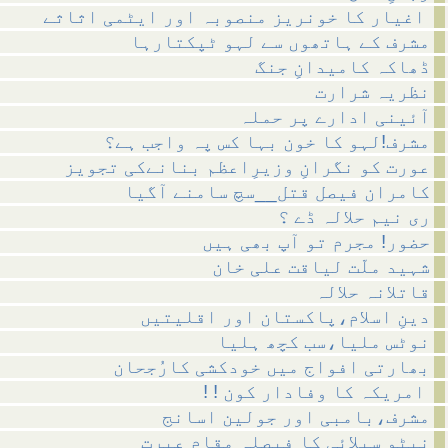
اغیار کا خونریز منصوبہ اور ایٹمی اثاثے
مشرف کے ہاتھوں سے لہو ٹپکتارہا
ڈھاکہ کامیدانِ جنگ
نظریہ شرارت
آئینی ادارے پر حملہ
مشرف!لہو کا خون بہا کس پہ واجب ہے؟
عورت کو نگرانِ وزیرِاعظم بنانےکی تجویز
کامران فیصل قتل__سچ سامنے آگیا
ری نیم حلالہ ڈے ؟
حضور! مجرم تو آپ بھی ہیں
شہید ملّت لیاقت علی خان
قاتلانہ حلالہ
دینِ اسلام،پاکستان اور اقلیتیں
نوٹس ملیا،سب کچھ ہلیا
بھارتی افواج میں خودکشی کارُجحان
! ! امریکہ کا وفادار کون
مشرف،بامبی اور جولین اسانج
نیٹو سپلائی کا فیصلہ مقامِ عبرت