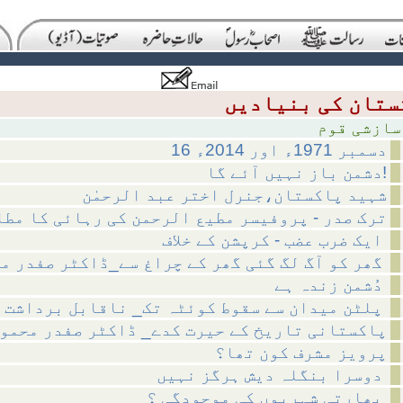
 قوم
16 دسمبر 1971ء اور 2014ء
دشمن باز نہیں آئے گا!
شہید پاکستان،جنرل اختر عبد الرحمٰن
ترک صدر - پروفیسر مطیع الرحمن کی رہائی کا مط
ایک ضرب عضب - کرپشن کے خلاف
گھر کو آگ لگ گئی گھر کے چراغ سے_ڈاکٹر صفدر محمود
دُشمن زندہ ہے
پلٹن میدان سے سقوط کوئٹہ تک_ ناقابل برداشت
پاکستانی تاریخ کے حیرت کدے_ ڈاکٹر صفدر محمو
پرویز مشرف کون تھا؟
دوسرا بنگلہ دیش ہرگز نہیں
بھارتی شہریوں کی موجودگی ؟