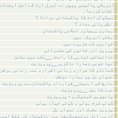
امریکی پالیسی پیپر نے لبرل ازم کے اصل ایجنڈے 
نقاب کردیا۔
سیکولرازم کا پاکستانی برانڈ ؟
نظریاتی محاذ ؟
ہماری پہچان، اسلامی پاکستان
ہٹلر امریکہ میں
خوابوں کے جزیرے میں
پرویز اور قانون کی حکمرانی
ناانصافی تباہی کا راستہ__مُکے میں مکھن
نیا قومی دھارا ناگزیر__پرویزیت
کمانڈو کا فرار، زبانی اقرار، منہ زبانی برقر
نسواں بل پر ہمارا موقف
مارچ کی اہمیت__قراردادِ پاکستان سے پرویزیت ت
مرد کا بچہ__پرویزیت
پانچویں کیٹیگری - پرویزیت
کوئی شرم ہوتی ، کوئی حیاء ہوتی
پرویز مشرف اور نسواں بل
ای سی ایل نوٹیفیکیشن میں پاکستان کی غلط اسپی