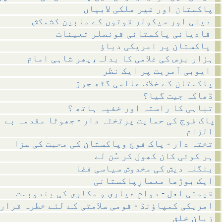
پاکستان اور غیر ملکی لابیاں
دینی اور سیکولر قوتوں کے مابین کشمکش
قادیانی پاکستانی قونصلر تعینات
پاکستان پر امریکی دباؤ
ہزار برس کی غلامی کا بدلہ،پھر شاہی امام
ایوبی آمریت پر ایک نظر
پاکستان کے خلاف عالمی گٹھ جوژ
ڈھاکہ جیت گیا؟
تباہی کا راستہ اور خفیہ ہاتھ ؟
پاک فوج کی حمایت پرتختہ دار - جھوٹا مقدمہ بے 
الزام
تختہ دار - پاک فوج وپاکستان کی محبت کی سزا
ہر کوئی کان کھول کر سُن لے
بنگلہ دیش کی مخدوش سیاسی فضا
ایک بوڑھا معمارِپاکستانی
قیمتی لعل - دوامِ عیاری و مکاری کی بندوبست
امریکی کمپاؤنڈ - قومی سلامتی کے لئے خطرہ قرار
زبانِ خلق