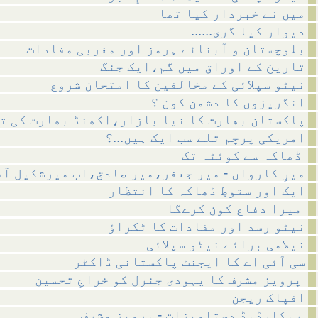
میں نے خبردار کیا تھا
......دیوار کیا گری
بلوچستان و آبنائے ہرمز اور مغربی مفادات
تاریخ کے اوراق میں گم،ایک جنگ
نیٹو سپلائی کے مخالفین کا امتحان شروع
انگریزوں کا دشمن کون ؟
پاکستان بھارت کا نیا بازار،اکھنڈ بھارت کی ت
امریکی پرچم تلے سب ایک ہیں...؟
ڈھاکہ سے کوئٹہ تک
میرِ کارواں - میر جعفر،میر صادق،اب میرشکیل آ
ایک اور سقوطِ ڈھاکہ کا انتظار
میرا دفاع کون کرےگا
نیٹو رسد اور مفادات کا ٹکراؤ
نیلامی برائے نیٹو سپلائی
سی آئی اے کا ایجنٹ پاکستانی ڈاکٹر
پرویز مشرف کا یہودی جنرل کو خراجِ تحسین
افپاک ریجن
ریکارڈیڈ دستاویزات - پرویز مشرف