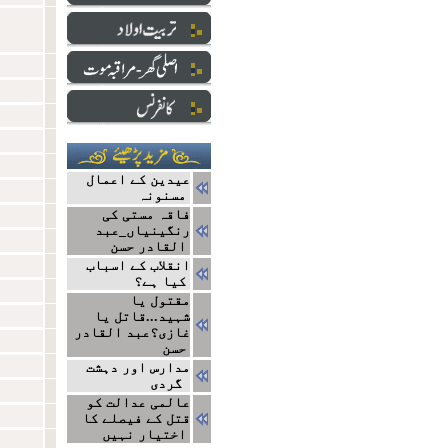
عیدین کے اعمال
مسنونہ
فاقہ مستی کی
رنگینیاں_عبد
القادر حسن
انقلاب کے اسباب
کیا ہے؟
مقتول یا
شہید...قاتل یا
غازی؟عبد القادر
حسن
مدارس اور دہشت
گردی
عالمی عدالت کو
قتل کے فیصلے کا
اختیار نہیں