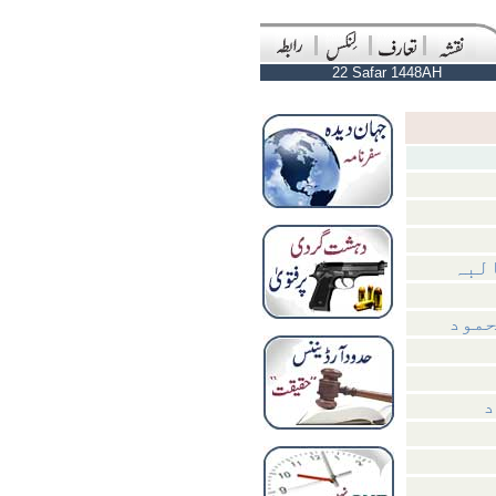
22 Safar 1448AH
البہ
د