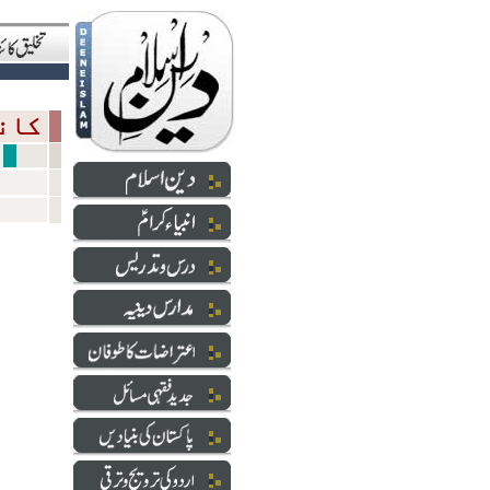
کانفرنس
دعوت وا