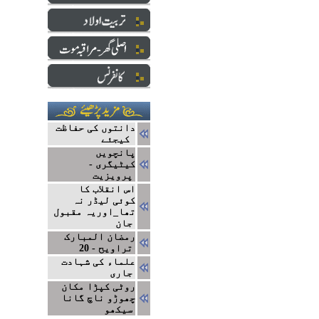
دانتوں کی حفاظت
کیجئے
پانچویں
کیٹیگری -
پرویزیت
اس انقلاب کا
کوئی لیڈر نہ
تھا_اوریہ مقبول
جان
رمضان المبارک
تراویح - 20
علماء کی شہادت
جاری
روٹی کپڑا مکان
چھوڑو ناچ گانا
سیکھو