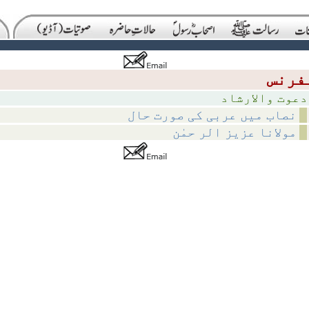
لارشاد
نصاب میں عربی کی صورت حال
مولانا عزیز الر حمٰن