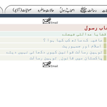
لتی فیصلے
عافیہ کے ساتھ کب کیا ہوا ؟
اسلام اور جمہوریت
توہین رسالت قوانین کیوں دکھائی نہیں دیتے
پاکستان میں قانون ِ توہین رسالت