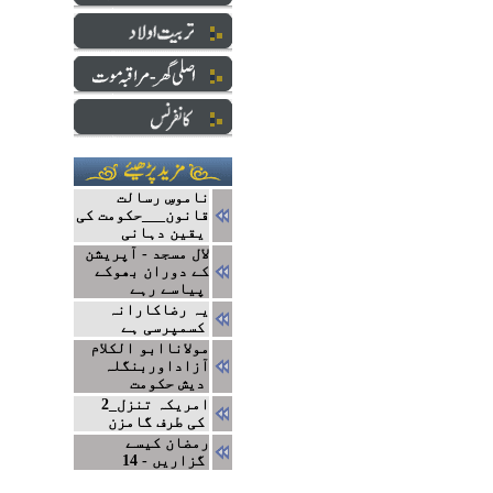
ناموسِ رسالت
قانون___حکومت کی
یقین دہانی
لال مسجد - آپریشن
کے دوران بھوکے
پیاسے رہے
یہ رضاکارانہ
کسمپرسی ہے
مولاناابو الکلام
آزاداوربنگلہ
دیش حکومت
2_امریکہ تنزل
کی طرف گامزن
رمضان کیسے
گزاریں - 14