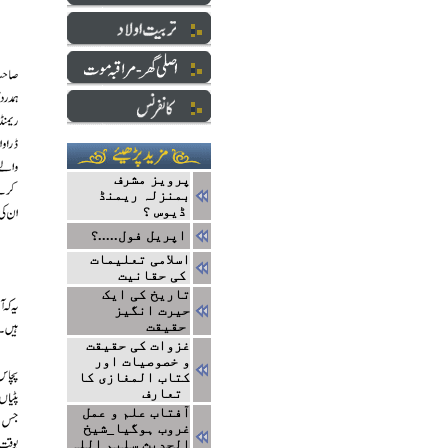
پرویز مشرف
بمنزلہ ریمنڈ
ڈیوس ؟
اپریل فول.....؟
اسلامی تعلیمات
کی حقانیت
تاریخ کی ایک
حیرت انگیز
حقیقت
غزوات کی حقیقت
و خصوصیات اور
کتاب المغازی کا
تعارف
آفتاب علم و عمل
غروب ہوگیا_شیخ
الحدیث سلیم اللہ