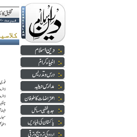
فہرست
->
کلاسیفائیڈ اشتہارات