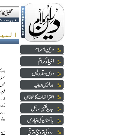
فہرست
->
المیہ