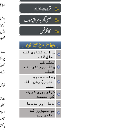
پرانے شکاری نئے
جال لائے
تعصّب کی
چنگاری،نفرت کے
شعلے
رحلت - خدیجہ
الکبریٰ رضی اللہ
عنھا
گیارہویں شریف
کی حقیقت
دعا اور بددعا
ہم تھپڑوں کے
عادی ہیں