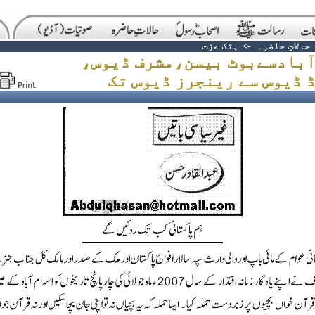
حالاتِ حاضرہ
->
ہتک عزت
آبادسےبوٹ بیسن،مشرف ڈیوس،