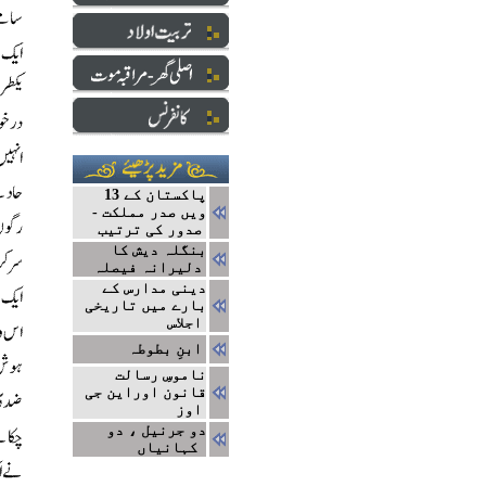
پاکستان کے 13
ویں صدر مملکت -
صدور کی ترتیب
بنگلہ دیش کا
دلیرانہ فیصلہ
دینی مدارس کے
بارے میں تاریخی
اجلاس
ابنِ بطوطہ
ناموسِ رسالت
قانون اوراین جی
اوز
دو جرنیل ، دو
کہانیاں