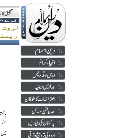
فہرست
->
خروٹ 
ریمنڈ ڈیوس سے رینجرز ڈیوس تک