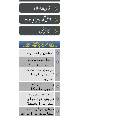
دُشمن زندہ ہے
افغانستان سے
امریکی راہِ فرار
توہینِ عدالت کا
تفصیلی فیصلہ
جاری
رونے کا وقت بھی
نہیں ملے گا
مردم خور،بردہ
فروش،خونخوار
مغربی ایجنٹ؟
سوشل میڈیا کے
معاشرے پر اثرات