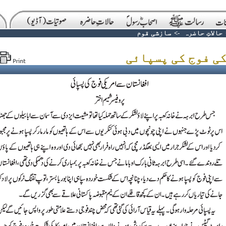
حالاتِ حاضرہ
->
سازشی قوم