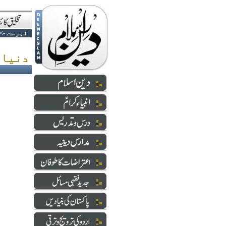
فہرست
->
دنیا میں عیسائی ریاست کا اضافہ