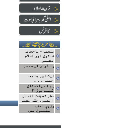
بلجیم - باحجاب
خاتون اور اسلام
دشمنی
یہ گراں قیمت سر
ایک اور جامعہ
حفصہ ۔ ۔ ۔
ہم نے پاکستان
کیسے توڑا؟
عطر تصوّف؛ اکمال
الشیم، حصّہ ہشتم
وزیرِ اعظم
استنبول میں