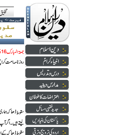
فہرست
->
پا
سقوط
صدیقی