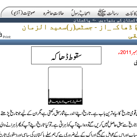
کستان کی بنیادیں
->
پاکستان
ِ ڈھاکہ_از - جسٹس(ر)سعید الزمان