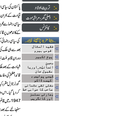
فقید المثال
قومی ہیرو
یومِ تکبیر
محسنِ
انسانیّت_اوریا
مقبول جان
کیسی پولیس ،
کیسے ڈاکو
مفتی تقی عثمانی
صاحب کا جوابی خط
بھارتی مسلمز
اور کانگریس