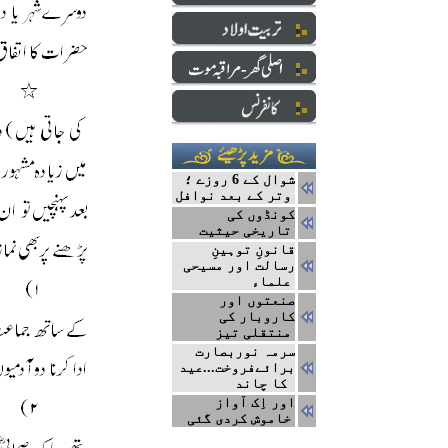
شوال کے 6 روزے ؛
وتر کے بعد نوافل
کونڈوں کی
تاریخی حیثیت
قانونِ توہینِ
رسالت اور مسیحی
علماء
صنعتوں اور
کاروبار کی
منتقلی تیز
سرمہ نوربصارت
برائےفروخت...عید
کا چاند
اور اِک آواز
خاموش کردی گئی