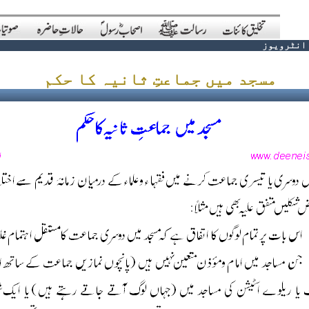
انٹرویوز
مسجد میں جماعتِ ثانیہ کا حکم