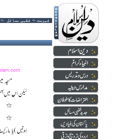
فہرست
->
فقہی مسائل
->