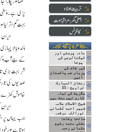
مادہ پرستی اور
ٹیکنالوجی کی
پوجا
کوہِ قاف کی
پریاں جب پاکستان
آئیں
رمضان المبارک
تراویح - 15
سگریٹ کی تباہ
کاری تیس منٹ میں
شیخ الاسلام علامہ
شبیر احمد عُثمانی
نوراللہ مرقدہ
سانحۂ وفات:
مفتی محمد رفیع
عثمانی رحمہ