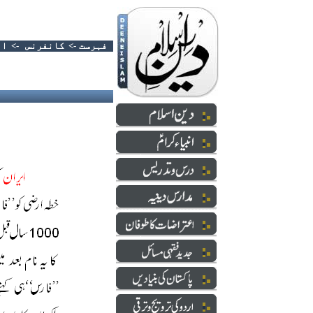
فہرست
->
کانفرنس
->
ان