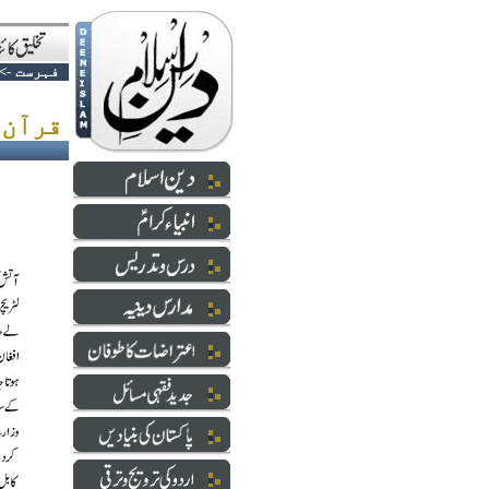
فہرست
->
قرآن کی بےحرمتی