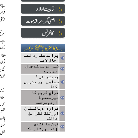
پرانے شکاری نئے
جال لائے
شیر لوہے کے جال
میں ہے
بدعنوانی !
سماجی اور مذہبی
گناہ
قرآنِ کریم کا
غیرمنقوط
اردوترجمہ
قراردادِپاکستان
اورتنگ نظراہلِ
دانش
کون سا فتوٰی
زندہ رہتا ہے؟