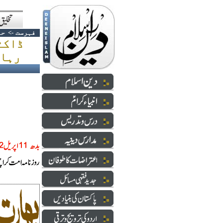
فہرست
->
حا
ڈاکٹ
رہائی؟