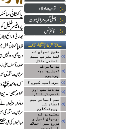
حقوق نسواں کے
لئے مغربی نہیں
اسلامی ماڈل
بد نامی کا
ڈھول_جاوید
چودہری
صرف آسیہ کیوں ؟
بد دیانتی اور
تعصب کی انتہا
جسمِ انسانی میں
اعضاء کی
پیوندکاری
مجتہدین کے
درمیان اصول و
فروع میں اختلاف
کی نوعیت