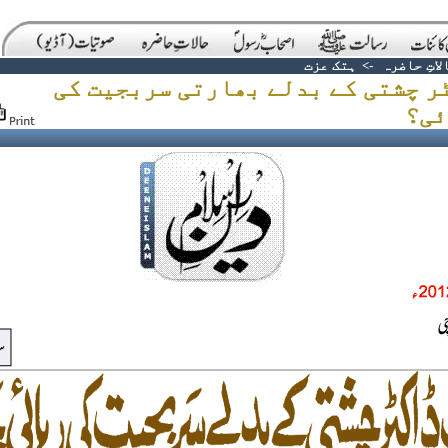
لاتِ حاضرہ
->
ہتک عزت
ر چشتی کے بدلے بھارتی سربجیت کی