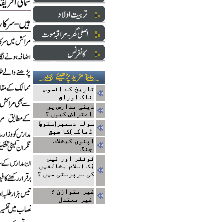
تاریخ کے افسوس
ناک اوراق
دینی مدارس پر
اعتراض کیوں ؟
سولہ دسمبر(سقوطِ
ڈھاکہ)کا سبق
اپنوں کیخلاف
جنگ
ٹوئٹر اور فیس
بُک اسلام مخالفین
کی سرپرستی میں ؟
غیر متوازن ؛
غیر معتدل