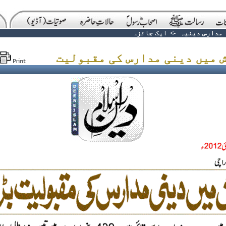
مدارس دینیہ
->
ایک جائزہ