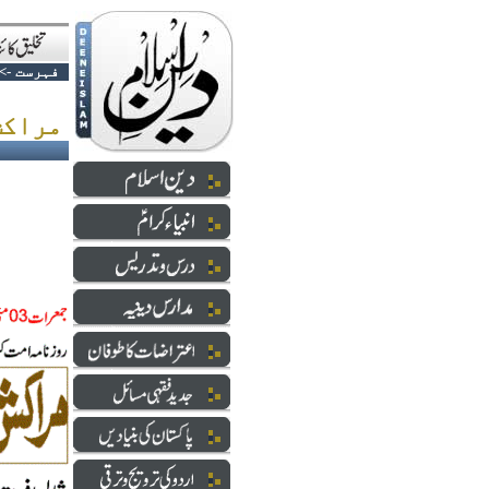
فہرست
->
مراکش میں دینی مدارس کی مقبولیت