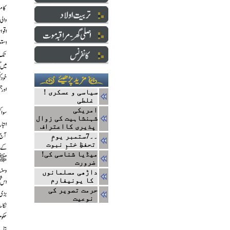
! سیاسی و عسکری
غلطی
امریکی
شہنشاہیت کی زوال
پذیری کااعتراف
۔۔7ستمبر یومِ
تحفظِ ختمِ نبوت
!میڈیا شناسی کی
ضرورت
داڑھی مسلمانوں
کا یونیفارم
حرمت تصویر کی
نوعیت