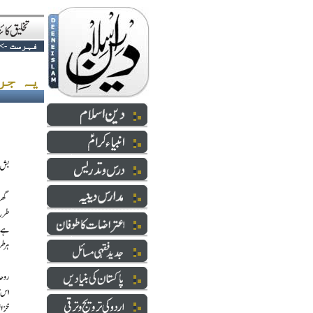
فہرست
->
یہ جرم قابل معافی نہیں