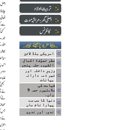
امریکی بلڈ لائن
عطر تصوّف؛ اکمال
الشیم، حصّہ پنجم
وزیرِ داخلہ اور
غیر ذمہ دارانہ
بیانات
قیامت کی
علامتیں، حصہ 9
واں۔
دنیا کا سب سے
پیارا نام ماں
ندوہ اور ندوی