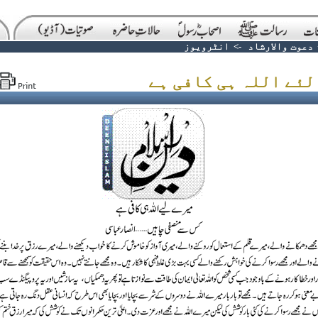
دعوت والارشاد
->
انٹرویوز