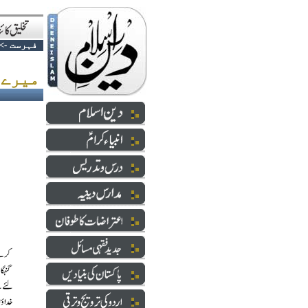
فہرست
->
میرے لئے اللہ ہی کافی ہے