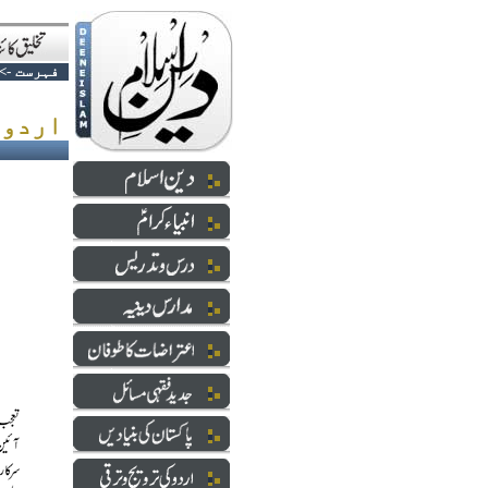
فہرست
->
اردو کے مستقبل خطرے کی گھنٹی