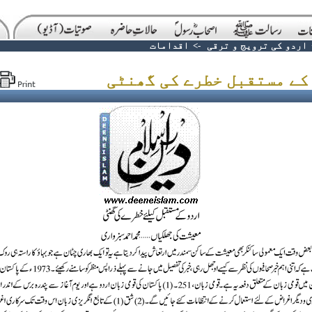
اردو کی ترویج و ترقی
->
اقدامات