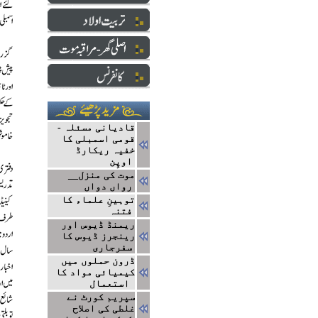
قادیانی مسئلہ -
قومی اسمبلی کا
خفیہ ریکارڈ
اوپِن
موت کی منزل__
رواں دواں
توہینِ علماء کا
فتنہ
ریمنڈ ڈیوس اور
رینجرز ڈیوس کا
سفرجاری
ڈرون حملوں میں
کیمیائی مواد کا
استعمال
سپریم کورٹ نے
غلطی کی اصلاح