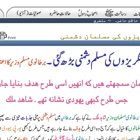
حالاتِ حاضرہ
->
متفرق