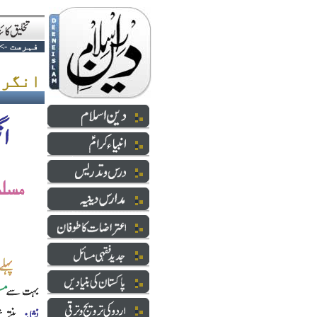
فہرست
->
انگریزوں کی مسلمان دشمنی