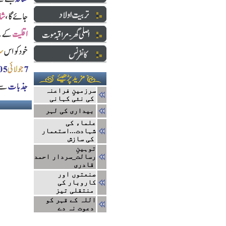
سرزمینِِ فراعنہ
کی نئی کہانی
بیداری کی لہر
علماء کی
شہادت...استعمار
کی سازش
توہینِ
رسالت_سردار احمد
قادری
صنعتوں اور
کاروبار کی
منتقلی تیز
اللہ کے قہر کو
دعوت نہ دے