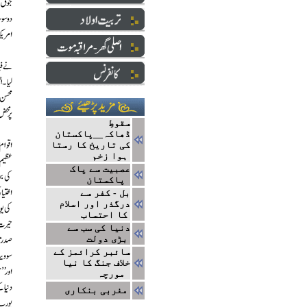
سقوطِ
ڈھاکہ__پاکستان
کی تاریخ کا رستا
ہوا زخم
عصبیت سے پاک
پاکستان
بل - کفر سے
درگذر اور اسلام
کا احتساب
دنیا کی سب سے
بڑی دولت
سائبر کرائمز کے
خلاف جنگ کا نیا
مورچہ
مغربی بنکاری