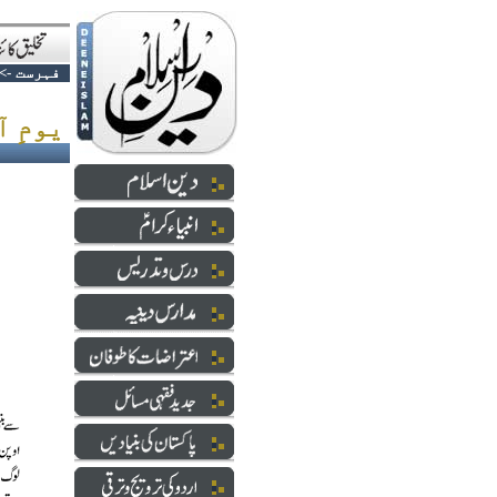
فہرست
->
یومِ آزادی میں بھی اتحاد کا فقدان