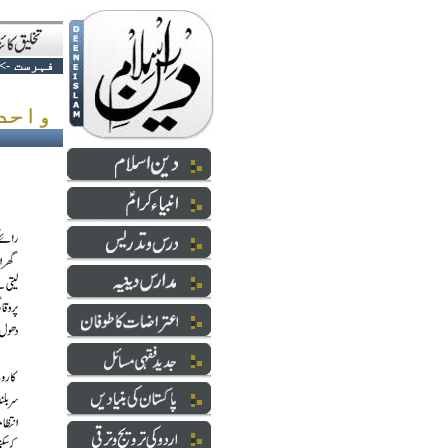
فہرست
->
واحد مردِ نامطلوب