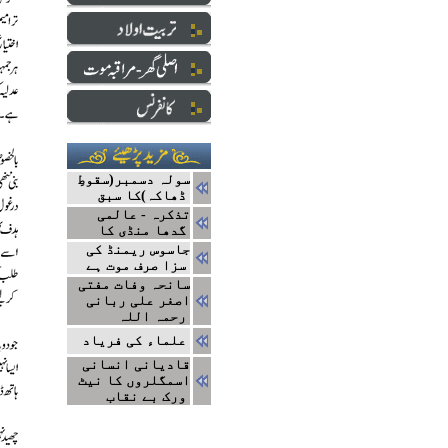
سولہ دسمبر(سقوطِ
ڈھاکہ)کا سبق
تذکرہ - عالمی
گدھا منڈی کا
جاسوس ریمنڈ کی
سزا صرف موت ہے
سانحہ وفات مفتی
اصغر علی ربانی
رحمہ اللہ
علماء کی فریاد
قادیانی انسانی
اسمگلروں کا نیٹ
ورک بے نقاب