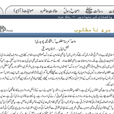
پاکستان کی بنیادیں
->
ہتک عزت