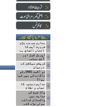
ہماری سب سے بڑی
ضرورت آپس کا
اتحاو اتفاق ہے
اپریل فُول اور
اُمّتِ مسلمہ
کرپشن سیکشن کے
درمیان
نو آگست 1945ءکو
ناگاساکی میں کیا
ہوا؟
مدارس دینیہ کا
نصاب و نظام
پاک فوج کی
حمایت میں
پاکستان کےلئے
سولی چڑھ گئے