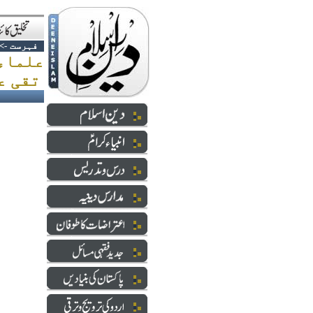
فہرست
->
علماء
تقی عثمانی