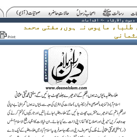
دعوت والارشاد
->
اقدامات
 طلباء مایوس نہ ہوں،مفتی محمد