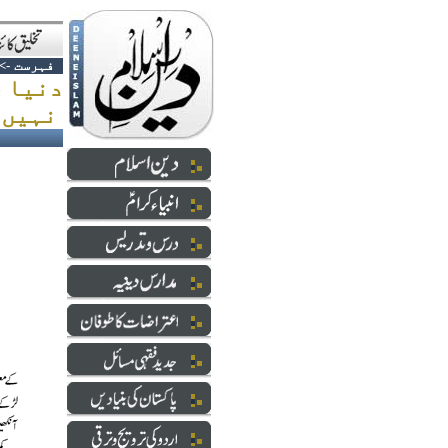
فہرست
->
دنیا چ
نہیں