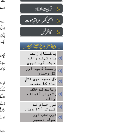
پاکستان زندہ
باد کہنے والے
دہشت گرد نہیں
ریمنڈ ڈیوس اور
گل رحمان
لال مسجد میں قتلِ
عام کا مقدمہ
ریاست کے خلاف
ہتھیار اُٹھانے
والے
نور جہاں نے
کبوتر اُڑا دیا۔
ضربِ غضب اور
سولہ دسمبر