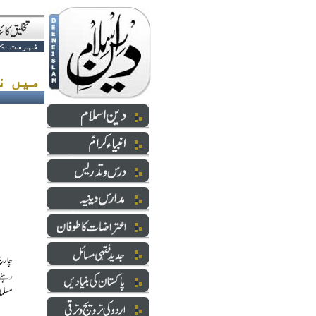
فہرست
->
میں نے ڈھاکہ ڈوبتے دیکھا