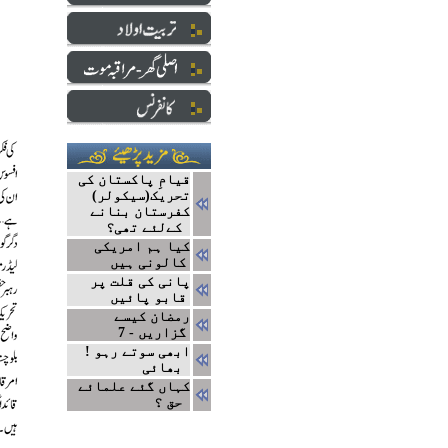
قیامِ پاکستان کی
تحریک(سیکولر)
کفرستان بنانے
کےلئے تھی؟
کیا ہم امریکی
کالونی ہیں
پانی کی قلت پر
قابو پائیں
رمضان کیسے
گزاریں - 7
! ابھی سوتے رہو
بھائی
کہاں گئے علمائے
حق ؟