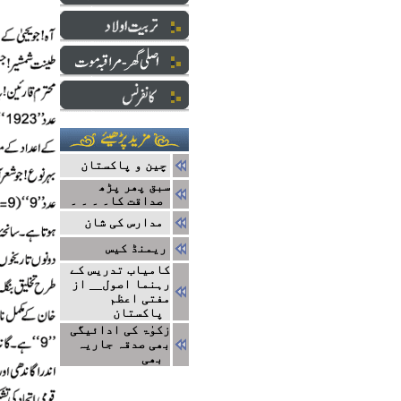
چین و پاکستان
سبق پھر پڑھ
صداقت کا۔ ۔ ۔ ۔
مدارس کی شان
ریمنڈ کیس
کامیاب تدریس کے
رہنما اصول__ از
مفتی اعظم
پاکستان
زکوٰۃ کی ادائیگی
بھی صدقہ جاریہ
بھی