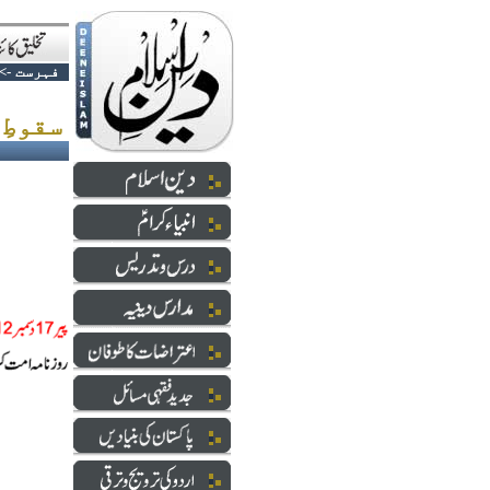
فہرست
->
سقوطِ.......مشرقی پاکستان......؟