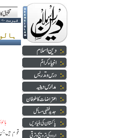
فہرست
->
ہالوکاسٹ کیا ہے ؟