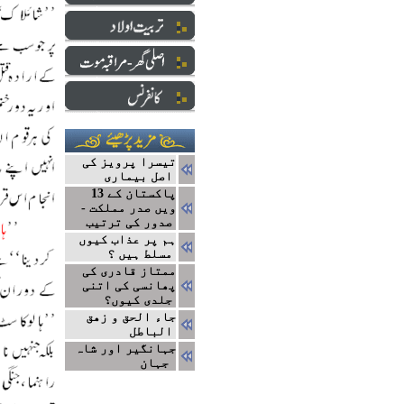
تیسرا پرویز کی
اصل بیماری
پاکستان کے 13
ویں صدر مملکت -
صدور کی ترتیب
ہم پر عذاب کیوں
مسلط ہیں ؟
ممتاز قادری کی
پھانسی کی اتنی
جلدی کیوں؟
جاء الحق و زھق
الباطل
جہانگیر اور شاہ
جہان