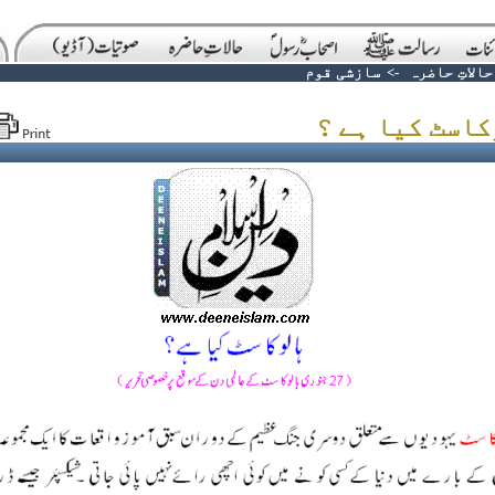
حالاتِ حاضرہ
->
سازشی قوم