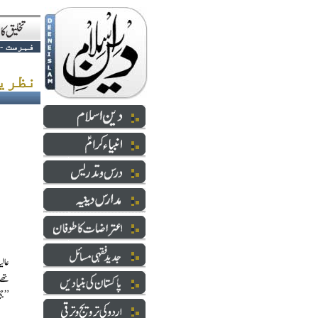
فہرست
>
نظریہ شرارت