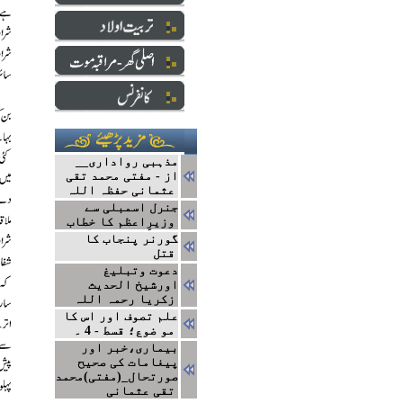
مذہبی رواداری__
از - مفتی محمد تقی
عثمانی حفظہ اللہ
جنرل اسمبلی سے
وزیرِاعظم کا خطاب
گورنر پنجاب کا
قتل
دعوت وتبلیغ
اورشیخ الحدیث
زکریا رحمہ اللہ
علم تصوف اور اس کا
مو ضوع؛ قسط - 4 ۔
بیماری،خبر اور
پیغامات کی صحیح
صورتحال_(مفتی)محمد
تقی عثمانی