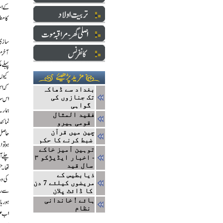
بغداد سے ڈھاکہ
تک جنازوں کی
گواہی
فقید المثال
قومی ہیرو
چین میں قرآن
ضبط کرنے کا حکم
توہین آمیز خاکے
- اخبار ایڈیڑکو ۳
سال قید
ذیابطیس کے
مریضوں کیلئے 7 دن
کا ڈائٹ پلان
ہائے ! خاندانی
نظام