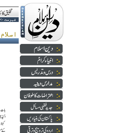
فہرست
->
اسلام،سیکولرازم اور آرمی چیف