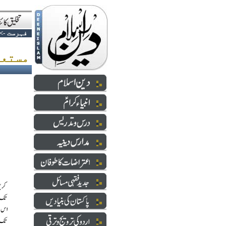
فہرست
->
مستعد کڑے اقدامات کی ضرورت