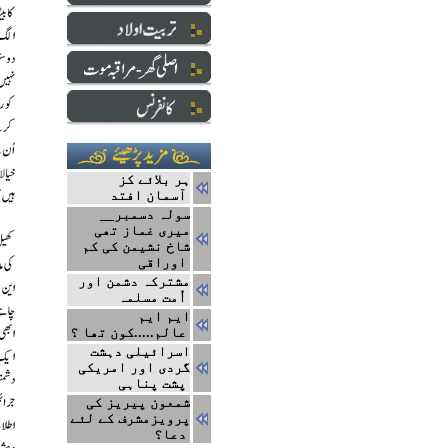
ہر بلائے کز
آسمان افتد
سولہ دسمبر__
میری غماز تھی
شاخ نشیمن کی کم
اوراقی
مشترکہ دشمن اور
اُمت مسلمہ
ایم ایم
عالم.....کون تھا ؟
اسرائیلی دہشت
گردی اور امریکی
پشت پناہی
شمعون پیریز کی
پرویزمشرف کے لئے
دعا؟