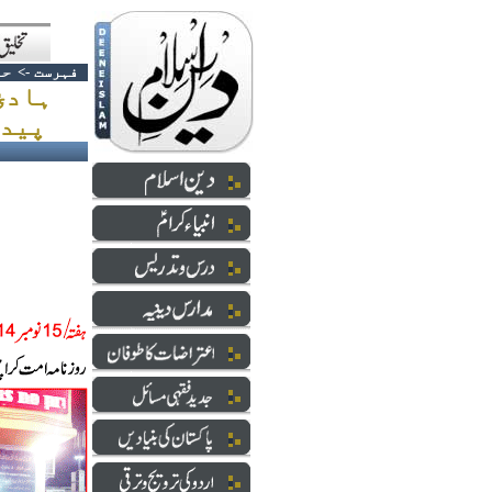
فہرست
->
حا
ہادئ
پیدائش مسمار کرنے کا منصوبہ