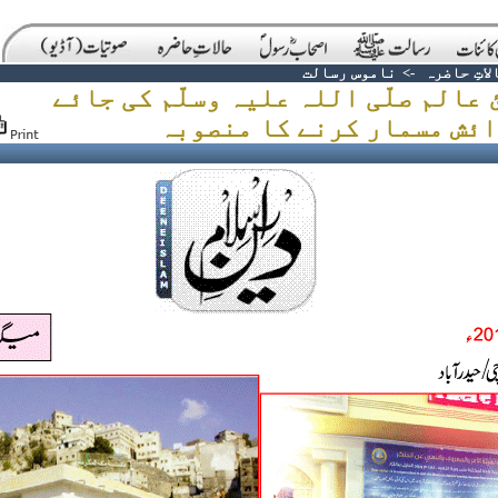
لاتِ حاضرہ
->
ناموس رسالت
 عالم صلّی اللہ علیہ وسلّم کی جائے