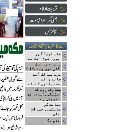
ختم نبوتؐ پر
پوری قوم ایک ہے
برما - یہ نسل
کُشی کون روکےگا ؟
عرب ممالک آنے
جانے والے
حکمرانوں کےلئے
سفارکاروں کا
استثنٰی،زیادہ تر
امریکی ہے ۔
قیامت کی
علامتیں، حصہ 14
واں۔
فتح مکّہ