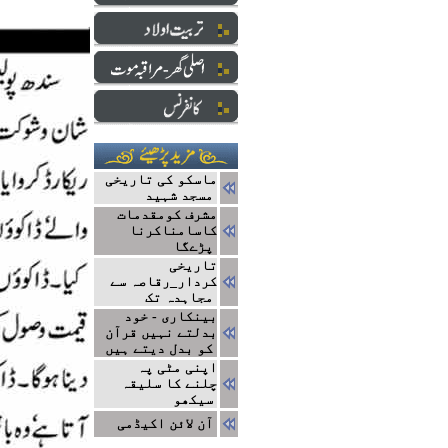
ماسکو کی تاریخی
مسجد شہید
مشرف کومقدمات
کاسامناکرنا
پڑےگا
تاریخی
کردار_رقاصہ سے
مجاہدہ تک
بینکاری - خود
بدلتے نہیں قرآن
کو بدل دیتے ہیں
اپنی مٹی پہ
چلنے کا سلیقہ
سیکھو
آن لائن اکیڈمی