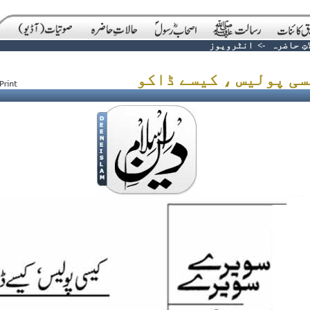
تِ حاضرہ
->
انٹرویوز