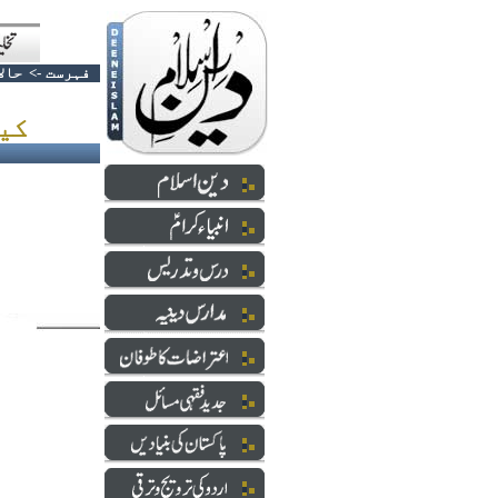
فہرست
->
حالا
کیسی پولیس ، کیسے ڈاکو