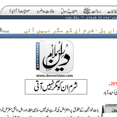
تراضات کا طوفان
->
ہتک عزت