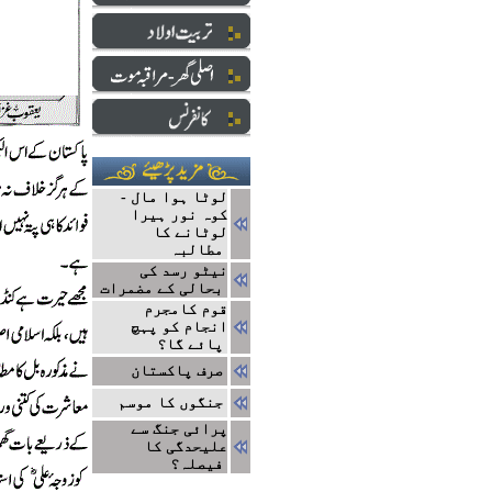
لوٹا ہوا مال -
کوہ نور ہیرا
لوٹانے کا
مطالبہ
نیٹو رسد کی
بحالی کے مضمرات
قوم کامجرم
انجام کو پہچ
پائے گا؟
صرف پاکستان
جنگوں کا موسم
پرائی جنگ سے
علیحدگی کا
فیصلہ؟