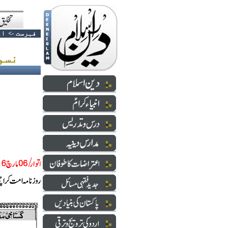
فہرست
->
اع
نسواں بل - شرم ان کو مگر نہیں آتی