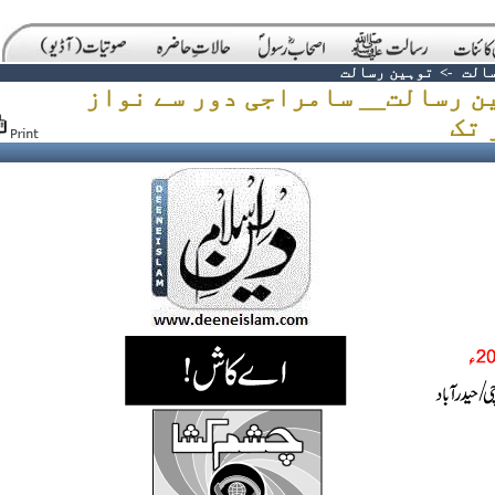
الت
->
توہین رسالت
ن رسالت__ سامراجی دور سے نواز