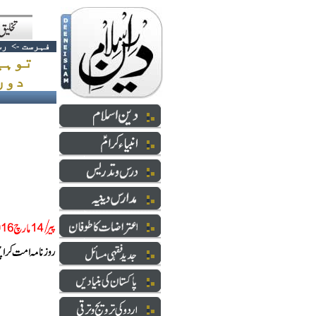
فہرست
->
رس
توہی
دور تک