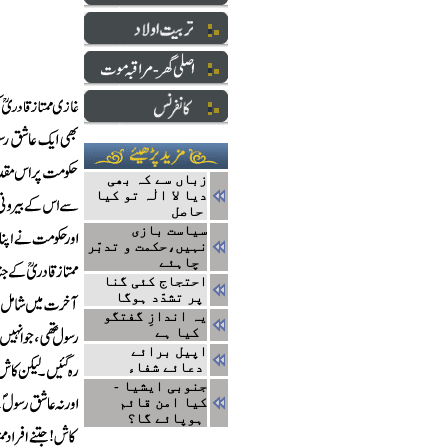
زباں سے کہ بھی
دیا لا الٰہ تو کیا
حاصل
سیاست بازی
نہیں،حکمت و تدبّر
چاہئے
احتجاج کئی گنا
پر تشدّد ہوگا
یہ اندازِ گفتگو
کیا ہے
اپیل برائے
دعائے شفاء
جنوبی ایشیا -
کیا امن قائم
ہوپائے گا؟