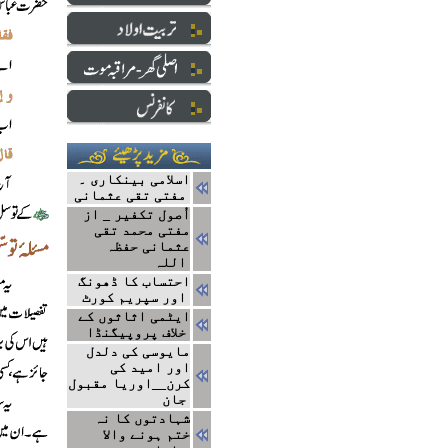
اسلامی بینکاری ۔
مفتی تقی عثمانی
اُصول تکفیر _ از
مفتی محمد تقی
عثمانی حفظہ
اللہ
احتساب کا ڈھونگ
اور سپریم کورٹ
ایٹمی اثاثوں کے
خلاف پروپیگنڈا
مایوسی کی دلدل
اور امید کی
کرن__اوریا مقبول
جان
شہادتوں کا نہ
ختم ہونے والا