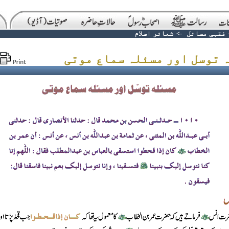
فقہی مسائل
->
شعائر اسلام