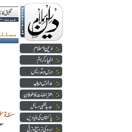
فہرست
->
مسئلہ توسل اور مسئلہ سماع موتی