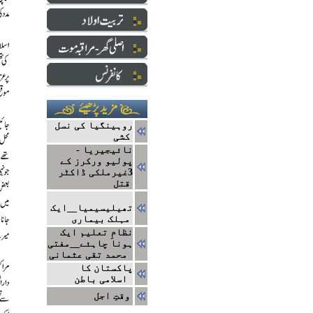
روہینگیا کی نسل
کشی
نائیجیریا -
پولیو ورکرز کے
3غیرملکی ڈاکٹر
قتل
تھیلیسیمیا__ایک
مہلک بیماری
نظامِ تعلیم ایک
ہونا چاہئے__مفتی
محمد تقی عثمانی
پاکستان کا
اسلامی باطن
وقتِ اجل