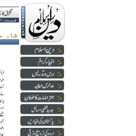
فہرست
->
شاہ مراکش