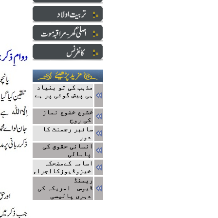
مذہب کی تو بنیاد
ہی پیش گوئی پر ہے
خشوع خضوع نماز
کی روح
سائبر رجمنٹ کا
دور
انسانی حقوق کی
پامالی
اسامہ کےمضحکہ
خیزوڈیوزکااجراء
ریمنڈ
ڈیوس__امریکہ کی
دہری پالیسی