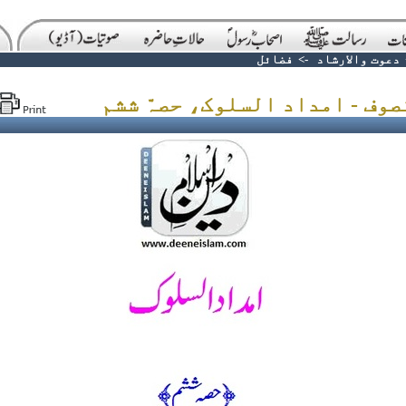
دعوت والارشاد
->
فضائل