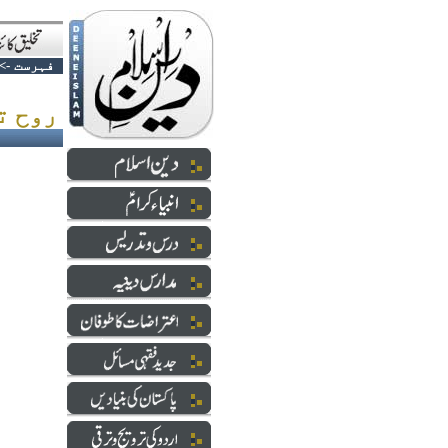
فہرست
->
روح تصوف - امداد السلوک، حصہّ ششم