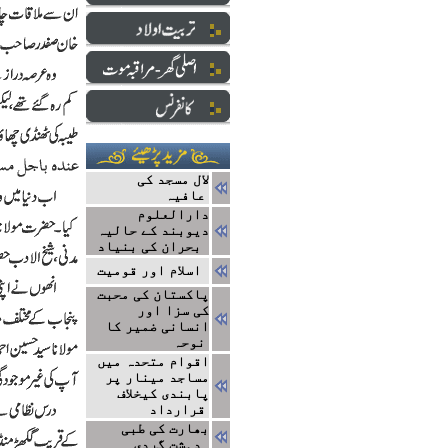
لال مسجد کی
عافیہ
دارالعلوم
دیوبند کے حالیہ
بحران کی بنیاد
اسلام اور قومیت
پاکستان کی محبت
کی سزا اور
انسانی ضمیر کا
نوحہ
اقوام متحدہ میں
مساجد مینار پر
پابندی کیخلاف
قرارداد
بھارت کی طبی
دہشت گردی