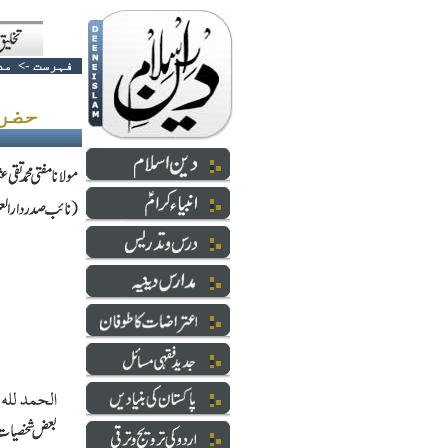
فہرست
->
مد
حضرت مولانا سرفراز صاحب صفدر رحہ