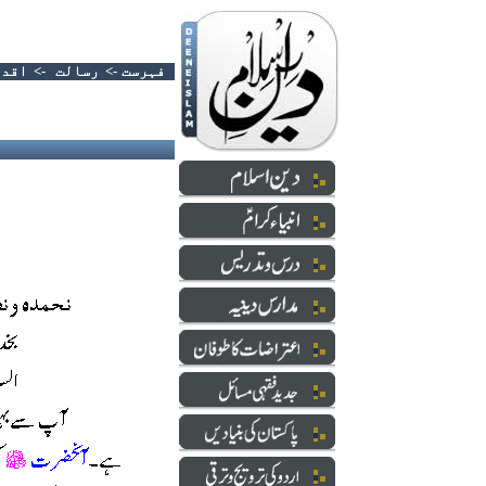
فہرست
->
رسالت
->
اقدا