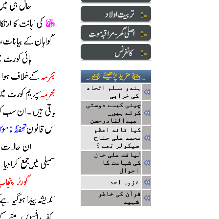
ہندو مسلم اتحاد
کی خرابی
چینی کیسے دوستی
کرتے ہیں_
عبدالقادرحسن
کیا قائد اعظم
محمد علی جناح
سیکولر تھے ؟
لیاقت علی خان
کی شہادت کا
احوال
غزوہ احد
قرآن کی خاطر
شہید