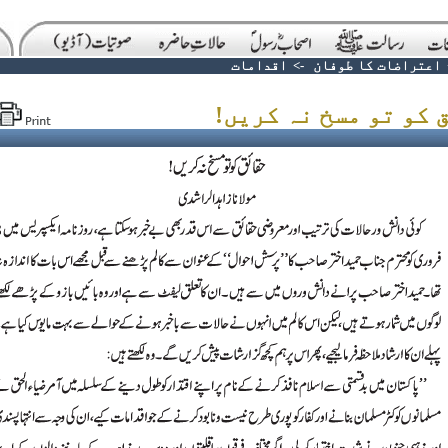
اعتراضات کا طوفان
->
اقدامات