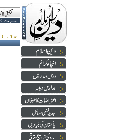
فہرست
->
!حقائق کو تو مسخ نہ کریں