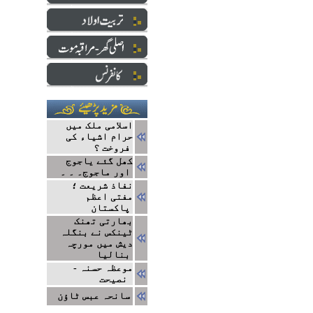
اسلامی ملک میں
حرام اشیاء کی
فروخت ؟
کھل گئے یاجوج
اور ماجوج۔ ۔ ۔
نفاذ شریعت ؛
مفتی اعظم
پاکستان
بھارتی تھنک
ٹینکس نے بنگلہ
دیش میں مورچہ
بنالیا
موعظہ حسنہ -
نصیحت
سانحہ عبس ٹاؤن