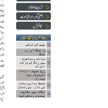
چین کی ترقی
وہ جنگ اور یہ
جنگ
عبادت ومعاشرت
میں رِنگ ٹونز کے
اثرات
روح تصوف - امداد
السلوک، حصہّ
چہارم
تحفظ مدارس محاذ
کی تازہ صورتحال
اسلام میں عقلیت
پسندی ومعقولیت