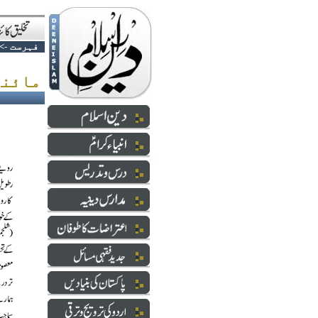
فہرست
->
مائنڈ سیٹ