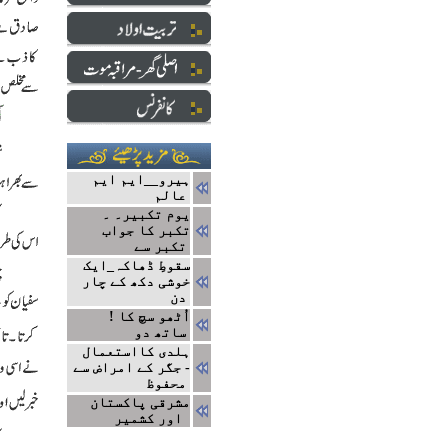
ہیرو__ایم ایم
عالم
یوم تکبیر۔ ۔
تکبر کا جواب
تکبر سے
سقوطِ ڈھاکہ_ایک
خوشی دکھ کے چار
دن
! اُٹھو سچ کا
ساتھ دو
ہلدی کااستعمال
- جگر کے امراض سے
محفوظ
مشرقی پاکستان
اور کشمیر