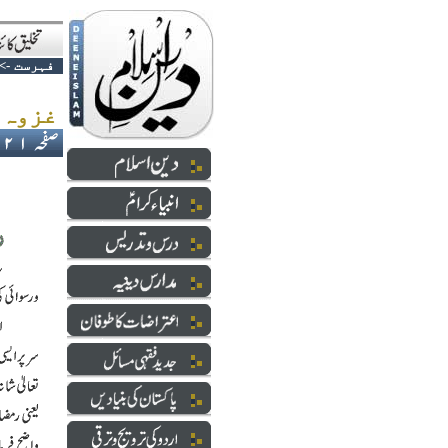
فہرست
->
غزوہ بدر