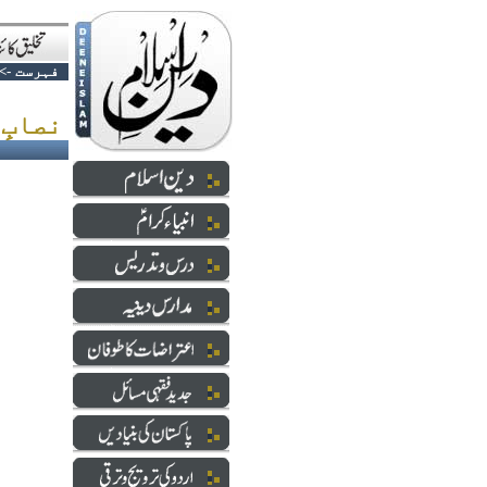
فہرست
->
نصابِ تعلیم صوبوں کو منتقلی