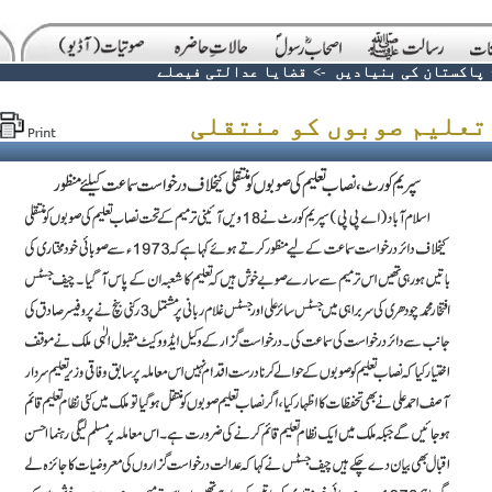
پاکستان کی بنیادیں
->
قضایا عدالتی فیصلے