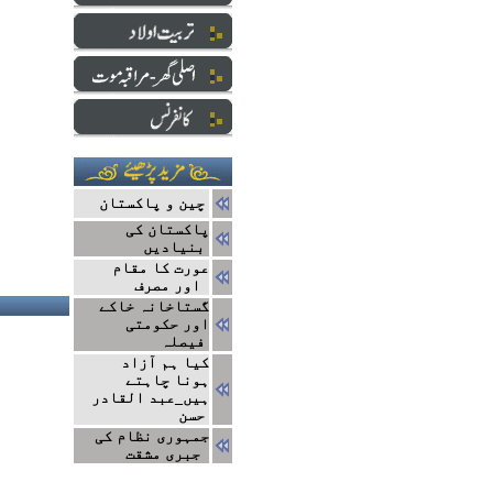
چین و پاکستان
پاکستان کی
بنیادیں
عورت کا مقام
اور مصرف
گستاخانہ خاکے
اور حکومتی
فیصلہ
کیا ہم آزاد
ہونا چاہتے
ہیں_عبد القادر
حسن
جمہوری نظام کی
جبری مشقت