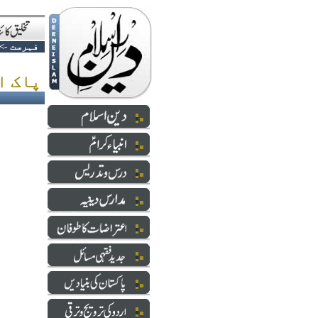
فہرست
->
پاک امریکہ فرینڈشپ اینڈ فراڈشپ