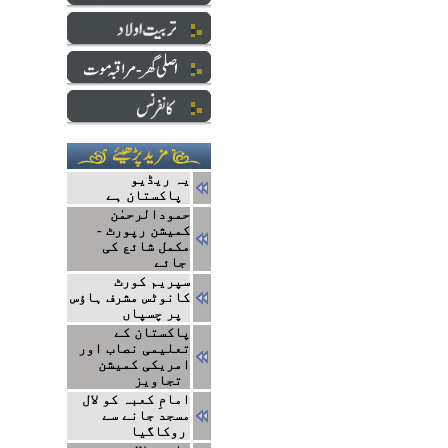
یہ ریڈیو
پاکستان ہے
حمودالرحمٰن
کمیشن رپورٹ -
مکمل شائع کی
جائے
سپریم کورٹ
کانوٹس مشرف ہاؤس
پر چسپاں
پاکستان کے
تعلیمی نصاب اور
امریکی کمیشن
تجاویز
امامِ کعبہ کو لال
مسجد جانے سے
روکاگیا