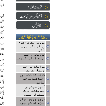
پرویز مشرف - شرم
تم کو مگر نہیں
آتی
تاریخی واقعہ__
ایسٹ انڈیا کمپنی
ھدایات برائے
رمضان شریف
گائے کا دُکھ اور
انسانیت ساتھ
ساتھ
آئین سیکولر
ہے،بنگلہ دیش
سیکولر نہیں
میری بیوی اس کی
بہن، اس کی بیوی