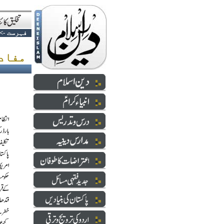
فہرست
->
مفادات(ڈالرز)کا ٹکراؤ