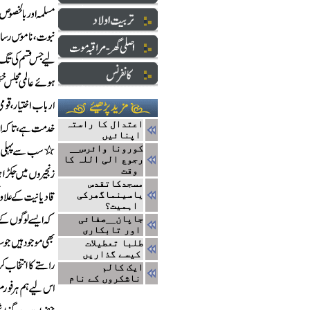
اعتدال کا راستہ
اپنائیں
کورونا وائرس__
رجوع الی اللہ کا
وقت
مسجدکاتقدس
یاسینماگھرکی
اہمیت؟
جاپان__صفائی
اور تابکاری
طلبا تعطیلات
کیسے گذاریں
ایک کالم
ناشکروں کے نام