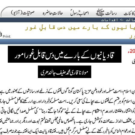
الت
->
اقدامات
انیوں کے بارے میں دس قابلِ غور