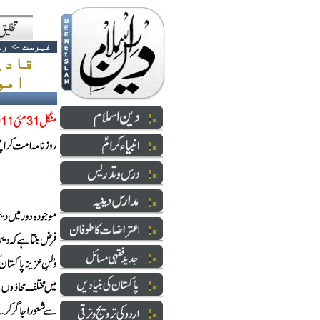
فہرست
->
رس
قادی
امور